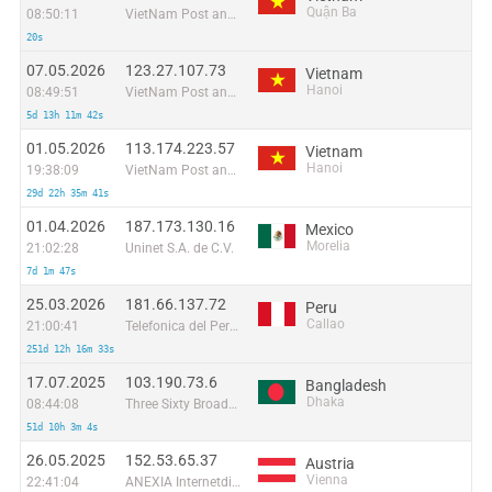
Quận Ba
08:50:11
VietNam Post and Telecom Corporation
20s
07.05.2026
123.27.107.73
Vietnam
Hanoi
08:49:51
VietNam Post and Telecom Corporation
5d 13h 11m 42s
01.05.2026
113.174.223.57
Vietnam
Hanoi
19:38:09
VietNam Post and Telecom Corporation
29d 22h 35m 41s
01.04.2026
187.173.130.16
Mexico
Morelia
21:02:28
Uninet S.A. de C.V.
7d 1m 47s
25.03.2026
181.66.137.72
Peru
Callao
21:00:41
Telefonica del Peru S.A.A.
251d 12h 16m 33s
17.07.2025
103.190.73.6
Bangladesh
Dhaka
08:44:08
Three Sixty Broadband Internet Service
51d 10h 3m 4s
26.05.2025
152.53.65.37
Austria
Vienna
22:41:04
ANEXIA Internetdienstleistungs GmbH