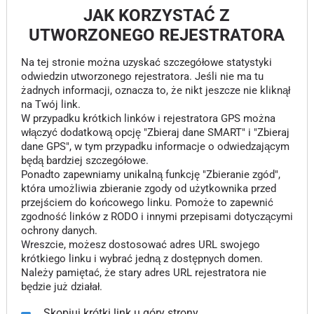
JAK KORZYSTAĆ Z
UTWORZONEGO REJESTRATORA
Na tej stronie można uzyskać szczegółowe statystyki
odwiedzin utworzonego rejestratora. Jeśli nie ma tu
żadnych informacji, oznacza to, że nikt jeszcze nie kliknął
na Twój link.
W przypadku krótkich linków i rejestratora GPS można
włączyć dodatkową opcję "Zbieraj dane SMART" i "Zbieraj
dane GPS", w tym przypadku informacje o odwiedzającym
będą bardziej szczegółowe.
Ponadto zapewniamy unikalną funkcję "Zbieranie zgód",
która umożliwia zbieranie zgody od użytkownika przed
przejściem do końcowego linku. Pomoże to zapewnić
zgodność linków z RODO i innymi przepisami dotyczącymi
ochrony danych.
Wreszcie, możesz dostosować adres URL swojego
krótkiego linku i wybrać jedną z dostępnych domen.
Należy pamiętać, że stary adres URL rejestratora nie
będzie już działał.
Skopiuj krótki link u góry strony