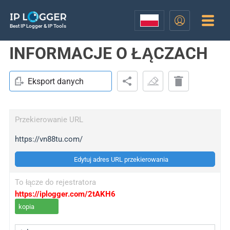
Best IP Logger & IP Tools
INFORMACJE O ŁĄCZACH
Eksport danych
Przekierowanie URL
https://vn88tu.com/
Edytuj adres URL przekierowania
To łącze do rejestratora
https://iplogger.com/2tAKH6
kopia