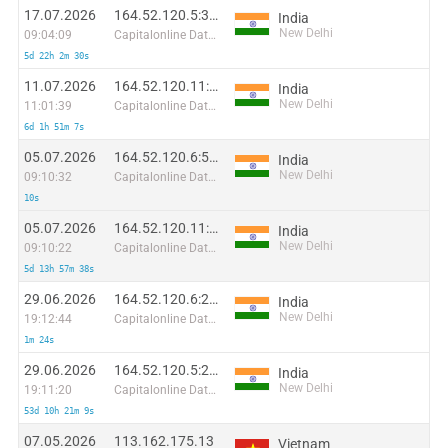
17.07.2026
164.52.120.5:34848
India
New Delhi
09:04:09
Capitalonline Data Service (HK) Co
5d 22h 2m 30s
11.07.2026
164.52.120.11:61185
India
New Delhi
11:01:39
Capitalonline Data Service (HK) Co
6d 1h 51m 7s
05.07.2026
164.52.120.6:54462
India
New Delhi
09:10:32
Capitalonline Data Service (HK) Co
10s
05.07.2026
164.52.120.11:44163
India
New Delhi
09:10:22
Capitalonline Data Service (HK) Co
5d 13h 57m 38s
29.06.2026
164.52.120.6:28475
India
New Delhi
19:12:44
Capitalonline Data Service (HK) Co
1m 24s
29.06.2026
164.52.120.5:23782
India
New Delhi
19:11:20
Capitalonline Data Service (HK) Co
53d 10h 21m 9s
07.05.2026
113.162.175.13
Vietnam