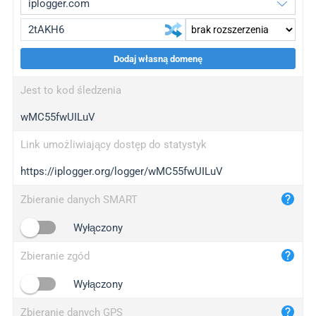
Dodaj własną domenę
iplogger.org
upgrade
Jest to kod śledzenia
wl.gl
upgrade
wMC55fwUILuV
ed.tc
upgrade
bc.ax
upgrade
Link umożliwiający dostęp do statystyk
https://iplogger.org/logger/wMC55fwUILuV
iplogger.com
maper.info
Zbieranie danych SMART
iplogger.co
Wyłączony
2no.co
Zbieranie zgód
yip.su
iplogger.info
Wyłączony
iplog.co
Zbieranie danych GPS