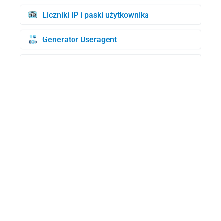
Liczniki IP i paski użytkownika
Generator Useragent
Generator kart kredytowych
Sprawdzenie BIN
Wyszukiwanie domen WHOIS
Mój UserAgent
Generator losowych adresów IP
Wyszukiwanie adresów MAC
Test prędkości Internetu