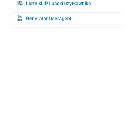
Liczniki IP i paski użytkownika
Generator Useragent
Generator kart kredytowych
Sprawdzenie BIN
Wyszukiwanie domen WHOIS
Mój UserAgent
Generator losowych adresów IP
Wyszukiwanie adresów MAC
Test prędkości Internetu