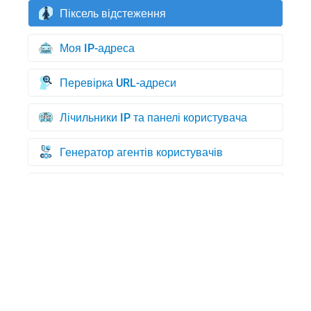
Піксель відстеження
Моя IP-адреса
Перевірка URL-адреси
Лічильники IP та панелі користувача
Генератор агентів користувачів
Генератор кредитних карток
Перевірка смітника
WHOIS пошук домену
Мій UserAgent