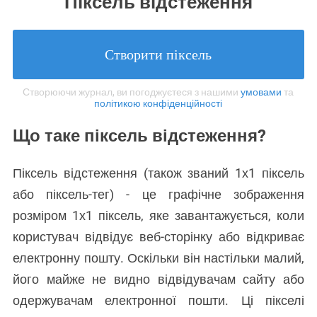
Піксель відстеження
Створити піксель
Створюючи журнал, ви погоджуєтеся з нашими
умовами
та
політикою конфіденційності
Що таке піксель відстеження?
Піксель відстеження (також званий 1х1 піксель
або піксель-тег) - це графічне зображення
розміром 1х1 піксель, яке завантажується, коли
користувач відвідує веб-сторінку або відкриває
електронну пошту. Оскільки він настільки малий,
його майже не видно відвідувачам сайту або
одержувачам електронної пошти. Ці пікселі