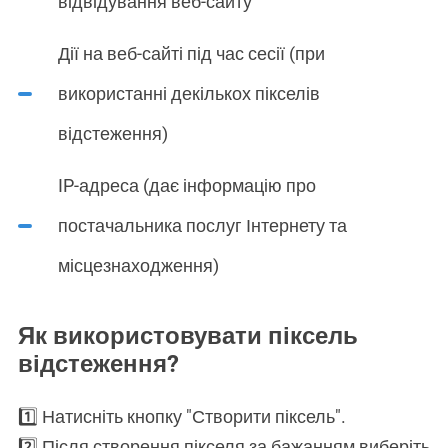
відвідування веб-сайту
Дії на веб-сайті під час сесії (при
використанні декількох пікселів
відстеження)
IP-адреса (дає інформацію про
постачальника послуг Інтернету та
місцезнаходження)
Як використовувати піксель
відстеження?
1️⃣ Натисніть кнопку "Створити піксель".
2️⃣ Після створення пікселя за бажанням виберіть