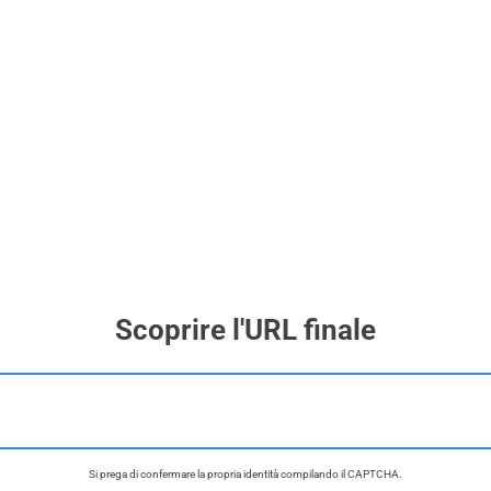
Scoprire l'URL finale
Si prega di confermare la propria identità compilando il CAPTCHA.