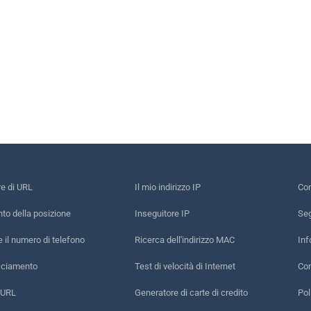
re di URL
Il mio indirizzo IP
Con
to della posizione
Inseguitore IP
Seg
e il numero di telefono
Ricerca dell'indirizzo MAC
Inf
acciamento
Test di velocità di Internet
Con
 URL
Generatore di carte di credito
Pol