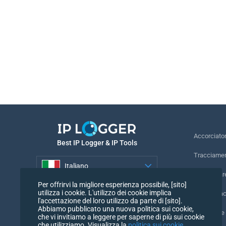
Accorciato
Best IP Logger & IP Tools
Tracciamen
Italiano
Rintracciar
Per offrirvi la migliore esperienza possibile, [sito]
Italiano
utilizza i cookie. L'utilizzo dei cookie implica
Pixel di tr
l'accettazione del loro utilizzo da parte di [sito].
Abbiamo pubblicato una nuova politica sui cookie,
Controllore
che vi invitiamo a leggere per saperne di più sui cookie
che utilizziamo. Visualizza la
politica sui cookie