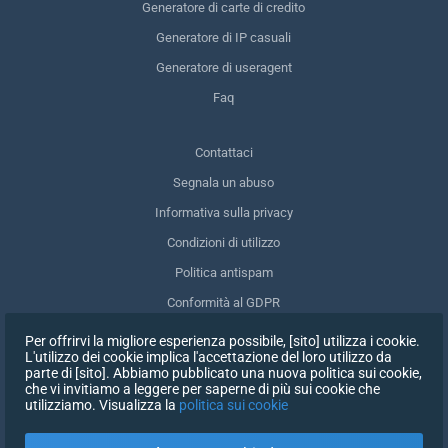
Generatore di carte di credito
Generatore di IP casuali
Generatore di useragent
Faq
Contattaci
Segnala un abuso
Informativa sulla privacy
Condizioni di utilizzo
Politica antispam
Conformità al GDPR
Cancellare i miei dati
Per offrirvi la migliore esperienza possibile, [sito] utilizza i cookie.
L'utilizzo dei cookie implica l'accettazione del loro utilizzo da
Ritirare il consenso
parte di [sito]. Abbiamo pubblicato una nuova politica sui cookie,
che vi invitiamo a leggere per saperne di più sui cookie che
utilizziamo. Visualizza la
politica sui cookie
ISCRIVITI