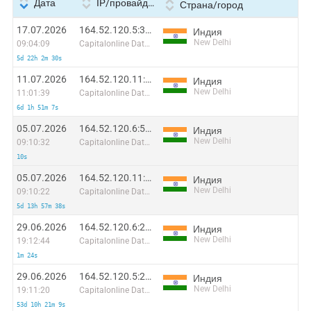
Дата
IP/провайдер
Страна/город
17.07.2026
164.52.120.5:34848
Индия
New Delhi
09:04:09
Capitalonline Data Service (HK) Co
5d 22h 2m 30s
11.07.2026
164.52.120.11:61185
Индия
New Delhi
11:01:39
Capitalonline Data Service (HK) Co
6d 1h 51m 7s
05.07.2026
164.52.120.6:54462
Индия
New Delhi
09:10:32
Capitalonline Data Service (HK) Co
10s
05.07.2026
164.52.120.11:44163
Индия
New Delhi
09:10:22
Capitalonline Data Service (HK) Co
5d 13h 57m 38s
29.06.2026
164.52.120.6:28475
Индия
New Delhi
19:12:44
Capitalonline Data Service (HK) Co
1m 24s
29.06.2026
164.52.120.5:23782
Индия
New Delhi
19:11:20
Capitalonline Data Service (HK) Co
53d 10h 21m 9s