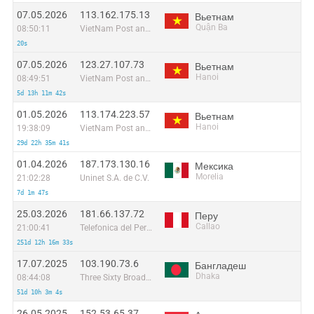
07.05.2026
113.162.175.13
Вьетнам
Quận Ba
08:50:11
VietNam Post and Telecom Corporation
20s
07.05.2026
123.27.107.73
Вьетнам
Hanoi
08:49:51
VietNam Post and Telecom Corporation
5d 13h 11m 42s
01.05.2026
113.174.223.57
Вьетнам
Hanoi
19:38:09
VietNam Post and Telecom Corporation
29d 22h 35m 41s
01.04.2026
187.173.130.16
Мексика
Morelia
21:02:28
Uninet S.A. de C.V.
7d 1m 47s
25.03.2026
181.66.137.72
Перу
Callao
21:00:41
Telefonica del Peru S.A.A.
251d 12h 16m 33s
17.07.2025
103.190.73.6
Бангладеш
Dhaka
08:44:08
Three Sixty Broadband Internet Service
51d 10h 3m 4s
26.05.2025
152.53.65.37