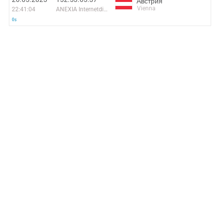
Австрия
Vienna
22:41:04
ANEXIA Internetdienstleistungs GmbH
0s