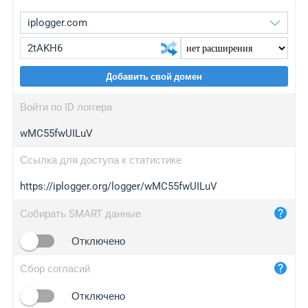
Добавить свой домен
iplogger.org
upgrade
Войти по ID логгера
wl.gl
upgrade
wMC55fwUILuV
ed.tc
upgrade
bc.ax
upgrade
Ссылка для доступа к статистике
https://iplogger.org/logger/wMC55fwUILuV
iplogger.com
maper.info
Собирать SMART данные
iplogger.co
Отключено
2no.co
Сбор согласий
yip.su
iplogger.info
Отключено