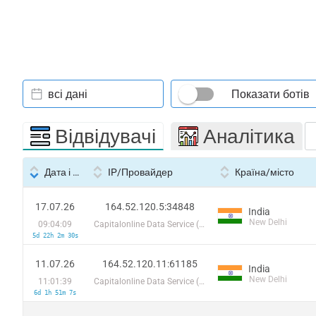
всі дані
Показати ботів
Відвідувачі
Аналітика
Дата і час
IP/Провайдер
Країна/місто
17.07.26
164.52.120.5:34848
India
New Delhi
09:04:09
Capitalonline Data Service (HK) Co
5d 22h 2m 30s
11.07.26
164.52.120.11:61185
India
New Delhi
11:01:39
Capitalonline Data Service (HK) Co
6d 1h 51m 7s