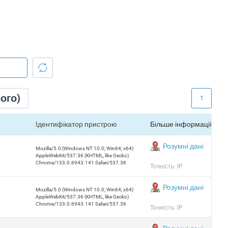
ого)
1
Ідентифікатор пристрою
Більше інформації
Розумні дані
Mozilla/5.0 (Windows NT 10.0; Win64; x64)
AppleWebKit/537.36 (KHTML, like Gecko)
Chrome/133.0.6943.141 Safari/537.36
Точність: IP
Розумні дані
Mozilla/5.0 (Windows NT 10.0; Win64; x64)
AppleWebKit/537.36 (KHTML, like Gecko)
Chrome/133.0.6943.141 Safari/537.36
Точність: IP