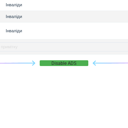
gger.com
Інваліди
r.info
Інваліди
gger.co
co
Інваліди
su
gger.info
g.co
gger.cn
Disable ADS