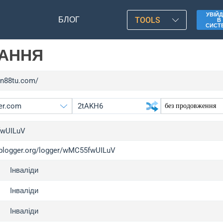
УВІЙД
БЛОГ
TOOLS
В
СИСТ
ЛАННЯ
/vn88tu.com/
wUILuV
/iplogger.org/logger/wMC55fwUILuV
gger.org
upg
Інваліди
l
upg
c
upg
Інваліди
x
upg
Інваліди