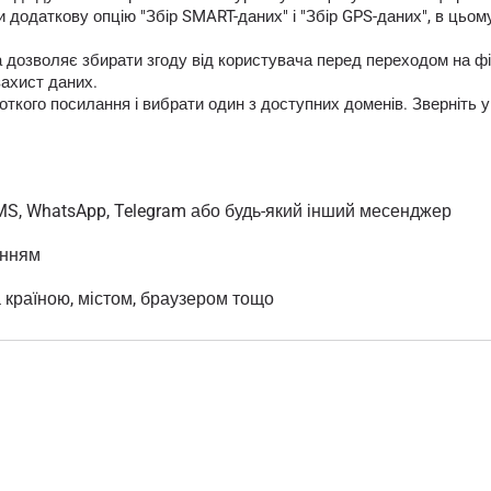
 додаткову опцію "Збір SMART-даних" і "Збір GPS-даних", в цьом
яка дозволяє збирати згоду від користувача перед переходом на
захист даних.
кого посилання і вибрати один з доступних доменів. Зверніть у
MS, WhatsApp, Telegram або будь-який інший месенджер
анням
а країною, містом, браузером тощо