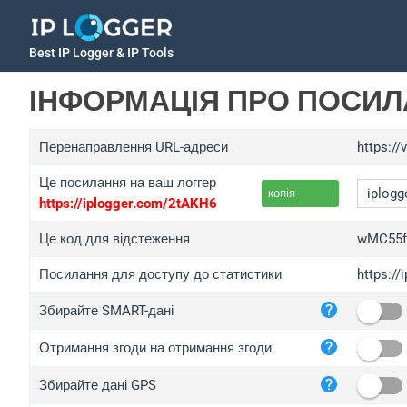
Best IP Logger & IP Tools
ІНФОРМАЦІЯ ПРО ПОСИ
Перенаправлення URL-адреси
https:/
Це посилання на ваш логгер
копія
https://iplogger.com/2tAKH6
Це код для відстеження
wMC55f
Посилання для доступу до статистики
https:/
iplo
Збирайте SMART-дані
wl.g
ed.t
Отримання згоди на отримання згоди
bc.a
Збирайте дані GPS