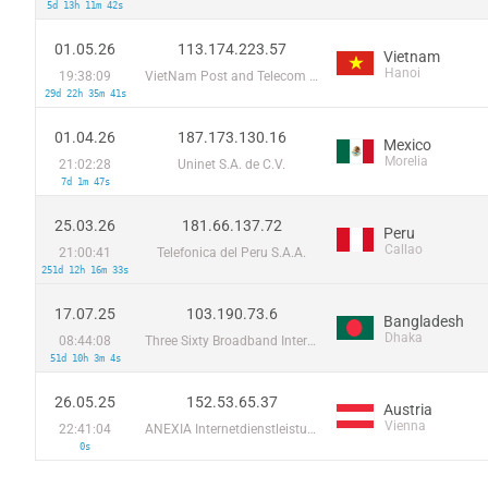
5d 13h 11m 42s
01.05.26
113.174.223.57
Vietnam
Hanoi
19:38:09
VietNam Post and Telecom Corporation
29d 22h 35m 41s
01.04.26
187.173.130.16
Mexico
Morelia
21:02:28
Uninet S.A. de C.V.
7d 1m 47s
25.03.26
181.66.137.72
Peru
Callao
21:00:41
Telefonica del Peru S.A.A.
251d 12h 16m 33s
17.07.25
103.190.73.6
Bangladesh
Dhaka
08:44:08
Three Sixty Broadband Internet Service
51d 10h 3m 4s
26.05.25
152.53.65.37
Austria
Vienna
22:41:04
ANEXIA Internetdienstleistungs GmbH
0s