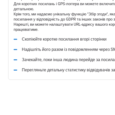
Для коротких посилань і GPS-логгера ви можете включити
детальною.
Крім того, ми надаємо унікальну функцію "Збір згоди", 
посилання у відповідність до GDPR та інших законів про 
Нарешті, ви можете налаштувати URL-адресу вашого корот
працюватиме.
Скопіюйте коротке посилання вгорі сторінки
Надішліть його разом із повідомленням через S
Зачекайте, поки інша людина перейде за посил
Перегляньте детальну статистику відвідувачів з