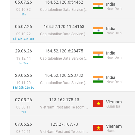
05.07.26
164.52.120.6:54462
India
New Delhi
09:10:32
Capitalonline Data Service (HK) Co
10s
05.07.26
164.52.120.11:44163
India
New Delhi
09:10:22
Capitalonline Data Service (HK) Co
5d 13h 57m 38s
29.06.26
164.52.120.6:28475
India
New Delhi
19:12:44
Capitalonline Data Service (HK) Co
1m 24s
29.06.26
164.52.120.5:23782
India
New Delhi
19:11:20
Capitalonline Data Service (HK) Co
53d 10h 21m 9s
07.05.26
113.162.175.13
Vietnam
Quận Ba
08:50:11
VietNam Post and Telecom Corporation
20s
07.05.26
123.27.107.73
Vietnam
Hanoi
08:49:51
VietNam Post and Telecom Corporation