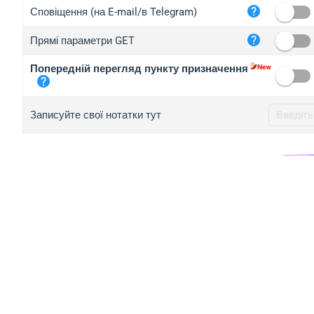
iplo
Сповіщення (на E-mail/в Telegram)
mape
Прямі параметри GET
iplo
2no.
Попередній перегляд пункту призначення
yip.
iplo
Записуйте свої нотатки тут
iplo
iplo