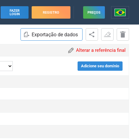
FAZER
REGISTRO
PREÇOS
LOGIN
Exportação de dados
Alterar a referência final
Adicione seu domínio
e
e
e
e