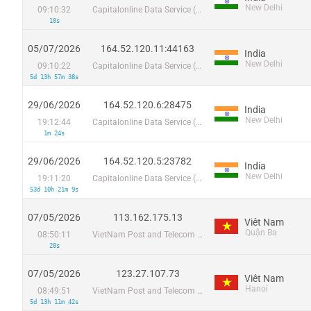
New Delhi
09:10:32
Capitalonline Data Service (HK) Co
10s
05/07/2026
164.52.120.11:44163
India
New Delhi
09:10:22
Capitalonline Data Service (HK) Co
5d 13h 57m 38s
29/06/2026
164.52.120.6:28475
India
New Delhi
19:12:44
Capitalonline Data Service (HK) Co
1m 24s
29/06/2026
164.52.120.5:23782
India
New Delhi
19:11:20
Capitalonline Data Service (HK) Co
53d 10h 21m 9s
07/05/2026
113.162.175.13
Viêt Nam
Quận Ba
08:50:11
VietNam Post and Telecom Corporation
20s
07/05/2026
123.27.107.73
Viêt Nam
Hanoi
08:49:51
VietNam Post and Telecom Corporation
5d 13h 11m 42s