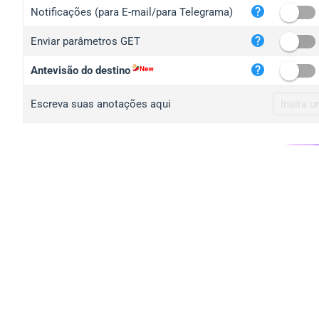
iplo
Notificações (para E-mail/para Telegrama)
mape
Enviar parâmetros GET
iplo
2no.
Antevisão do destino
yip.
Escreva suas anotações aqui
iplo
iplo
iplo