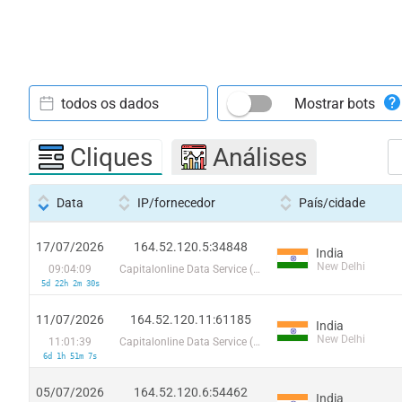
todos os dados
Mostrar bots
Cliques
Análises
Data
IP/fornecedor
País/cidade
17/07/2026
164.52.120.5:34848
India
New Delhi
09:04:09
Capitalonline Data Service (HK) Co
5d 22h 2m 30s
11/07/2026
164.52.120.11:61185
India
New Delhi
11:01:39
Capitalonline Data Service (HK) Co
6d 1h 51m 7s
05/07/2026
164.52.120.6:54462
India