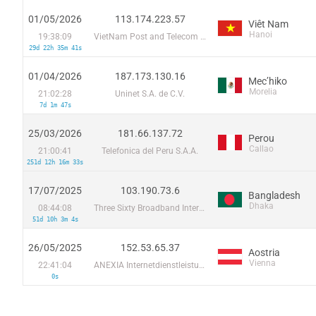
01/05/2026
113.174.223.57
Viêt Nam
Hanoi
19:38:09
VietNam Post and Telecom Corporation
29d 22h 35m 41s
01/04/2026
187.173.130.16
Mecʼhiko
Morelia
21:02:28
Uninet S.A. de C.V.
7d 1m 47s
25/03/2026
181.66.137.72
Perou
Callao
21:00:41
Telefonica del Peru S.A.A.
251d 12h 16m 33s
17/07/2025
103.190.73.6
Bangladesh
Dhaka
08:44:08
Three Sixty Broadband Internet Service
51d 10h 3m 4s
26/05/2025
152.53.65.37
Aostria
Vienna
22:41:04
ANEXIA Internetdienstleistungs GmbH
0s