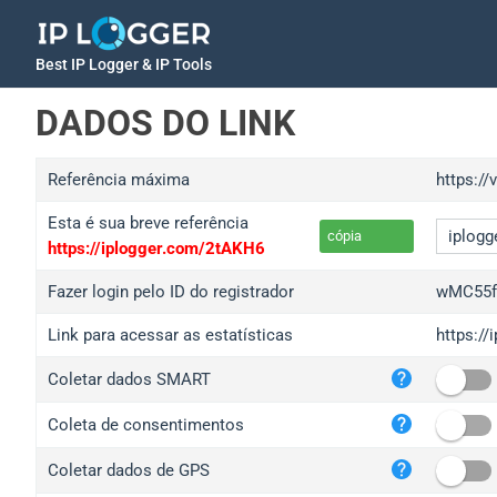
Best IP Logger & IP Tools
DADOS DO LINK
Referência máxima
https:/
Esta é sua breve referência
cópia
https://iplogger.com/2tAKH6
Fazer login pelo ID do registrador
wMC55f
Link para acessar as estatísticas
https:/
iplo
Coletar dados SMART
wl.g
ed.t
Coleta de consentimentos
bc.a
Coletar dados de GPS