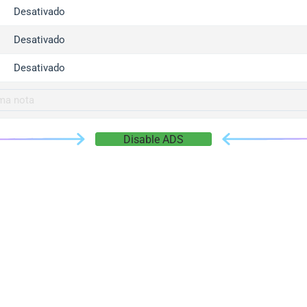
gger.com
Desativado
r.info
Desativado
gger.co
co
Desativado
su
gger.info
g.co
Disable ADS
gger.cn