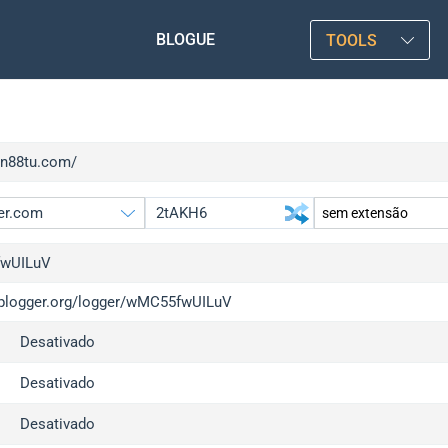
BLOGUE
TOOLS
/vn88tu.com/
wUILuV
/iplogger.org/logger/wMC55fwUILuV
gger.org
upgrad
Desativado
l
upgrad
c
upgrad
Desativado
x
upgrad
Desativado