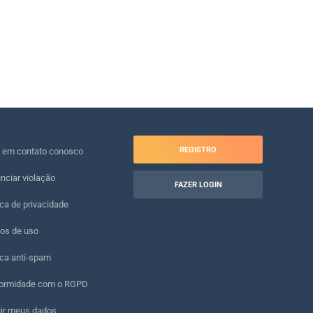
REGISTRO
e em contato conosco
nciar violação
FAZER LOGIN
ica de privacidade
os de uso
ica anti-spam
ormidade com o RGPD
uir meus dados