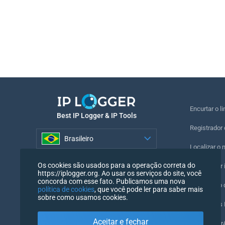
Encurtar o li
Best IP Logger & IP Tools
Registrador 
Brasileiro
Localizar o 
Brasileiro
Os cookies são usados para a operação correta do
Registrador i
https://iplogger.org. Ao usar os serviços do site, você
concorda com esse fato. Publicamos uma nova
Verificação
política de cookies
, que você pode ler para saber mais
sobre como usamos cookies.
Contadores I
Aceitar e fechar
O meu User