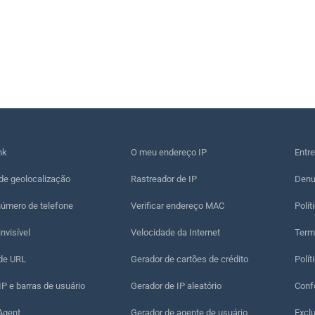
nk
O meu endereço IP
Entr
de geolocalização
Rastreador de IP
Denu
número de telefone
Verificar endereço MAC
Polít
nvisível
Velocidade da Internet
Term
 de URL
Gerador de cartões de crédito
Polít
P e barras de usuário
Gerador de IP aleatório
Conf
Agent
Gerador de agente de usuário
Excl