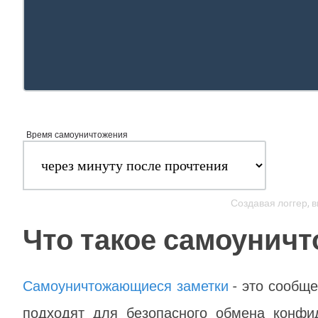
Создавая логгер, 
Что такое самоуничт
Самоуничтожающиеся заметки
- это сообще
подходят для безопасного обмена конф