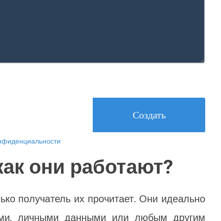
Создать
онфиденциальности
как они работают?
лько получатель их прочитает. Они идеально
ями, личными данными или любым другим