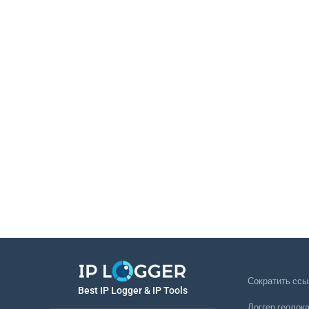
Сократить ссы
Best IP Logger & IP Tools
Логгер геолок