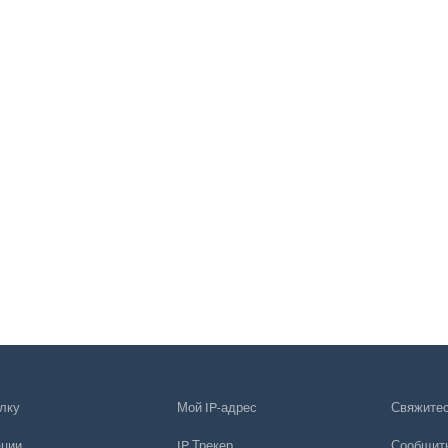
лку
Мой IP-адрес
Свяжитес
ации
IP Трекер
Сообщить