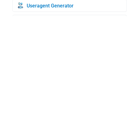
Useragent Generator
Generador de tarjetas de crédito
Comprobación BIN
Búsqueda de dominios WHOIS
Mi UserAgent
Generador de IP aleatorias
Comprobar dirección MAC
Velocidad de Internet
Nota privada