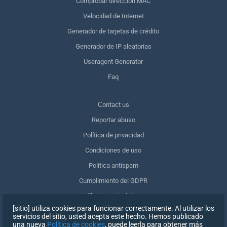
Comprobar dirección MAC
Velocidad de Internet
Generador de tarjetas de crédito
Generador de IP aleatorias
Useragent Generator
Faq
Сontact us
Reportar abuso
Política de privacidad
Condiciones de uso
Política antispam
Cumplimiento del GDPR
Eliminar mis datos
[sitio] utiliza cookies para funcionar correctamente. Al utilizar los
Retirar el consentimiento
servicios del sitio, usted acepta este hecho. Hemos publicado
una nueva
Política de cookies
, puede leerla para obtener más