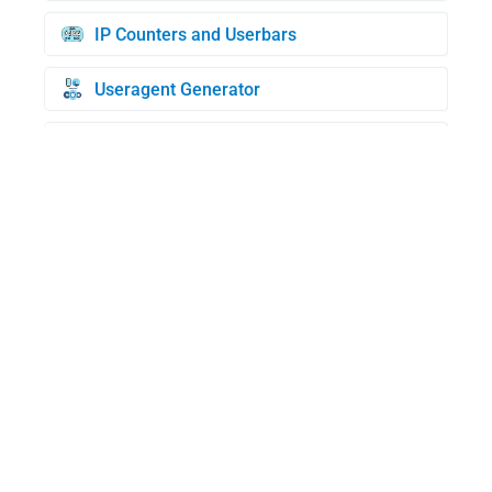
IP Counters and Userbars
Useragent Generator
Generador de tarjetas de crédito
Comprobación BIN
Búsqueda de dominios WHOIS
Mi UserAgent
Generador de IP aleatorias
Comprobar dirección MAC
Velocidad de Internet