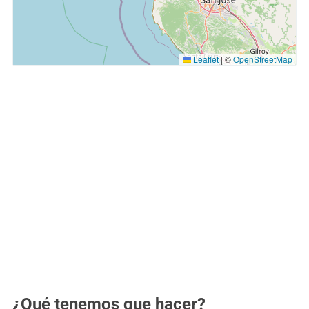
Leaflet
|
©
OpenStreetMap
¿Qué tenemos que hacer?