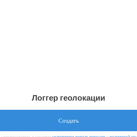
Логгер геолокации
Создать
вы соглашаетесь с нашими
условиями использования
и
политикой к