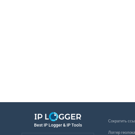
Сократить ссы
Best IP Logger & IP Tools
Логгер геолок