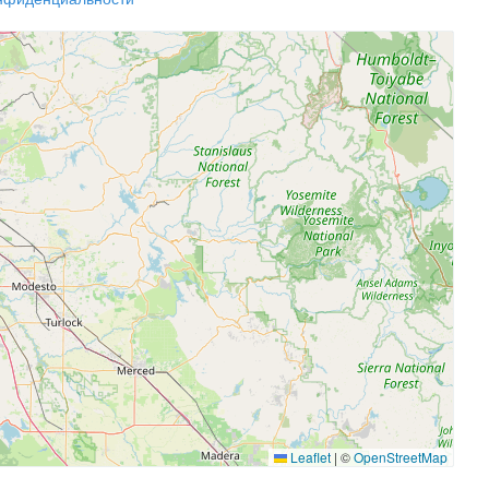
Leaflet
|
©
OpenStreetMap