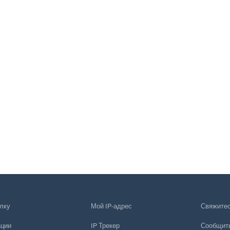
лку
Мой IP-адрес
Свяжитес
ации
IP Трекер
Сообщить