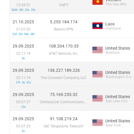
Thu Dau Mot
13:29:51
VNPT
163d 16h 22m 19s
21.10.2025
5.253.184.174
Laos
Vientiane
21:07:32
Rexton-VPN
21d 22h 56m 18s
29.09.2025
108.204.170.33
United States
Brenham
22:11:14
AT&T Services, Inc.
0s
29.09.2025
136.227.189.226
United States
Washington D.C.
22:11:14
The Constant Company, LLC
17h 3m 37s
29.09.2025
75.169.255.32
United States
Salt Lake City
05:07:37
CenturyLink Communications, LLC
12s
29.09.2025
91.108.219.24
United States
New York
05:07:25
SIA "Singularity Telecom"
6s