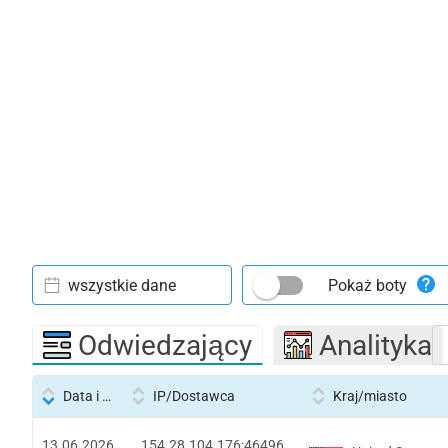
wszystkie dane
Pokaż boty
Odwiedzający
Analityka
Data i godzina
IP/Dostawca
Kraj/miasto
13.06.2026
154.28.104.176:46496