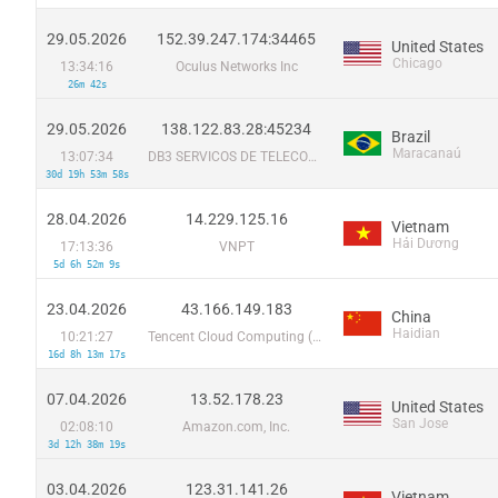
29.05.2026
152.39.247.174:34465
United States
Chicago
13:34:16
Oculus Networks Inc
26m 42s
29.05.2026
138.122.83.28:45234
Brazil
Maracanaú
13:07:34
DB3 SERVICOS DE TELECOMUNICACOES S.A
30d 19h 53m 58s
28.04.2026
14.229.125.16
Vietnam
Hải Dương
17:13:36
VNPT
5d 6h 52m 9s
23.04.2026
43.166.149.183
China
Haidian
10:21:27
Tencent Cloud Computing (Beijing) Co
16d 8h 13m 17s
07.04.2026
13.52.178.23
United States
San Jose
02:08:10
Amazon.com, Inc.
3d 12h 38m 19s
03.04.2026
123.31.141.26
Vietnam