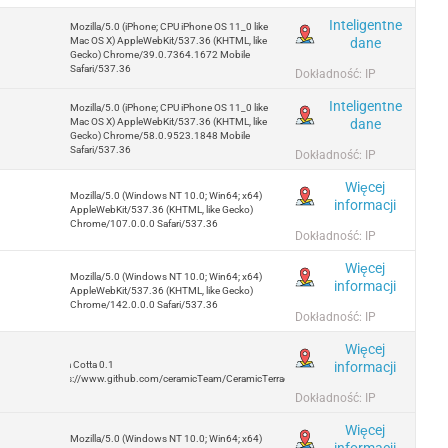
Inteligentne
Mozilla/5.0 (iPhone; CPU iPhone OS 11_0 like
dane
Mac OS X) AppleWebKit/537.36 (KHTML, like
Gecko) Chrome/39.0.7364.1672 Mobile
Safari/537.36
Dokładność: IP
Inteligentne
Mozilla/5.0 (iPhone; CPU iPhone OS 11_0 like
dane
Mac OS X) AppleWebKit/537.36 (KHTML, like
Gecko) Chrome/58.0.9523.1848 Mobile
Safari/537.36
Dokładność: IP
Więcej
Mozilla/5.0 (Windows NT 10.0; Win64; x64)
informacji
AppleWebKit/537.36 (KHTML, like Gecko)
Chrome/107.0.0.0 Safari/537.36
Dokładność: IP
Więcej
Mozilla/5.0 (Windows NT 10.0; Win64; x64)
informacji
AppleWebKit/537.36 (KHTML, like Gecko)
Chrome/142.0.0.0 Safari/537.36
Dokładność: IP
Więcej
informacji
Terra Cotta 0.1
https://www.github.com/ceramicTeam/CeramicTerracotta
Dokładność: IP
Więcej
Mozilla/5.0 (Windows NT 10.0; Win64; x64)
informacji