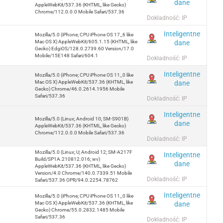
dane
AppleWebKit/537.36 (KHTML, like Gecko)
Chrome/112.0.0.0 Mobile Safari/537.36
Dokładność: IP
Inteligentne
Mozilla/5.0 (iPhone; CPU iPhone OS 17_6 like
dane
Mac OS X) AppleWebKit/605.1.15 (KHTML, like
Gecko) EdgiOS/128.0.2739.60 Version/17.0
Mobile/15E148 Safari/604.1
Dokładność: IP
Inteligentne
Mozilla/5.0 (iPhone; CPU iPhone OS 11_0 like
dane
Mac OS X) AppleWebKit/537.36 (KHTML, like
Gecko) Chrome/46.0.2614.1956 Mobile
Safari/537.36
Dokładność: IP
Inteligentne
Mozilla/5.0 (Linux; Android 10; SM-S901B)
dane
AppleWebKit/537.36 (KHTML, like Gecko)
Chrome/112.0.0.0 Mobile Safari/537.36
Dokładność: IP
Mozilla/5.0 (Linux; U; Android 12; SM-A217F
Inteligentne
Build/SP1A.210812.016; wv)
dane
AppleWebKit/537.36 (KHTML, like Gecko)
Version/4.0 Chrome/140.0.7339.51 Mobile
Dokładność: IP
Safari/537.36 OPR/94.0.2254.78762
Inteligentne
Mozilla/5.0 (iPhone; CPU iPhone OS 11_0 like
dane
Mac OS X) AppleWebKit/537.36 (KHTML, like
Gecko) Chrome/55.0.2832.1485 Mobile
Safari/537.36
Dokładność: IP