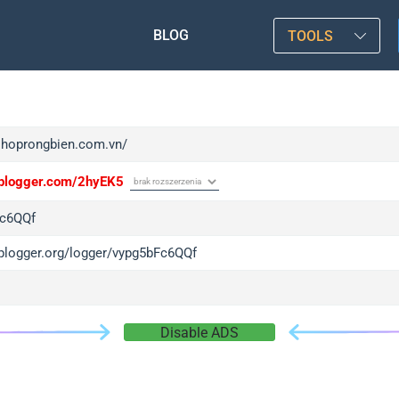
BLOG
TOOLS
/shoprongbien.com.vn/
/iplogger.com/2hyEK5
Fc6QQf
/iplogger.org/logger/vypg5bFc6QQf
Disable ADS