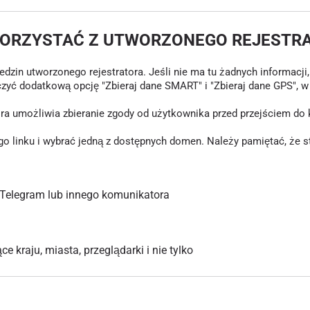
KORZYSTAĆ Z UTWORZONEGO REJESTR
in utworzonego rejestratora. Jeśli nie ma tu żadnych informacji, o
czyć dodatkową opcję "Zbieraj dane SMART" i "Zbieraj dane GPS", 
tóra umożliwia zbieranie zgody od użytkownika przed przejściem d
inku i wybrać jedną z dostępnych domen. Należy pamiętać, że stary
Telegram lub innego komunikatora
 kraju, miasta, przeglądarki i nie tylko