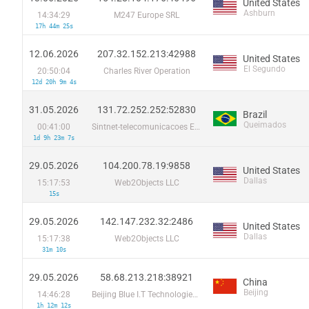
United States
Ashburn
14:34:29
M247 Europe SRL
17h 44m 25s
12.06.2026
207.32.152.213:42988
United States
El Segundo
20:50:04
Charles River Operation
12d 20h 9m 4s
31.05.2026
131.72.252.252:52830
Brazil
Queimados
00:41:00
Sintnet-telecomunicacoes E Informatica Ltda
1d 9h 23m 7s
29.05.2026
104.200.78.19:9858
United States
Dallas
15:17:53
Web2Objects LLC
15s
29.05.2026
142.147.232.32:2486
United States
Dallas
15:17:38
Web2Objects LLC
31m 10s
29.05.2026
58.68.213.218:38921
China
Beijing
14:46:28
Beijing Blue I.T Technologies Co
1h 12m 12s