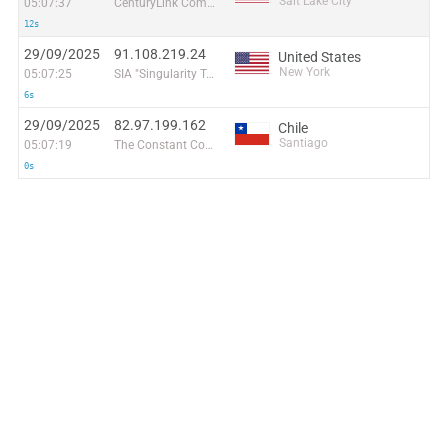
Salt Lake City
05:07:37
CenturyLink Communications, LLC
12s
29/09/2025
91.108.219.24
United States
New York
05:07:25
SIA "Singularity Telecom"
6s
29/09/2025
82.97.199.162
Chile
Santiago
05:07:19
The Constant Company, LLC
0s