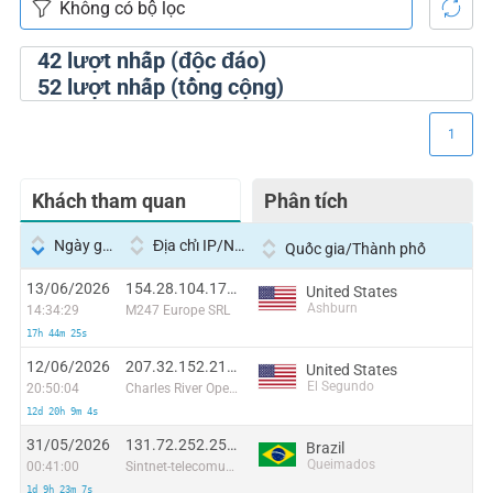
42
lượt nhấp (độc đáo)
52
lượt nhấp (tổng cộng)
1
Khách tham quan
Phân tích
Ngày giờ
Địa chỉ IP/Nhà cung cấp dịch vụ
Quốc gia/Thành phố
13/06/2026
154.28.104.176:46496
United States
Ashburn
14:34:29
M247 Europe SRL
17h 44m 25s
12/06/2026
207.32.152.213:42988
United States
El Segundo
20:50:04
Charles River Operation
12d 20h 9m 4s
31/05/2026
131.72.252.252:52830
Brazil
Queimados
00:41:00
Sintnet-telecomunicacoes E Informatica Ltda
1d 9h 23m 7s