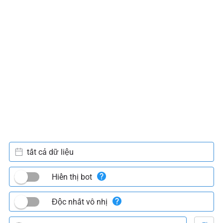
tất cả dữ liệu
Hiển thị bot
Độc nhất vô nhị