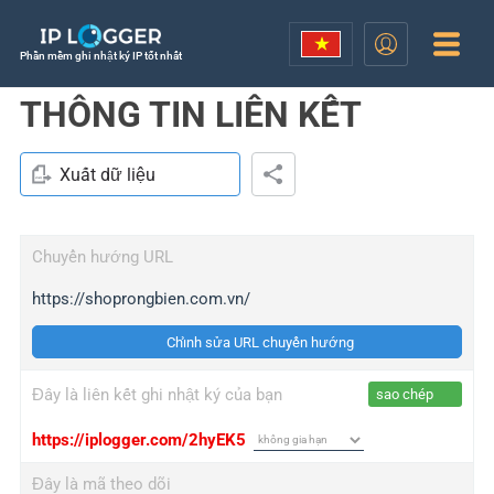
Phần mềm ghi nhật ký IP tốt nhất
THÔNG TIN LIÊN KẾT
Xuất dữ liệu
Chuyển hướng URL
https://shoprongbien.com.vn/
Chỉnh sửa URL chuyển hướng
Đây là liên kết ghi nhật ký của bạn
sao chép
https://iplogger.com/2hyEK5
Đây là mã theo dõi