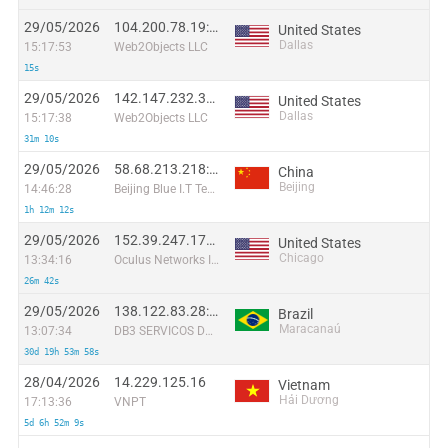
29/05/2026
104.200.78.19:9858
United States
Dallas
15:17:53
Web2Objects LLC
15s
29/05/2026
142.147.232.32:2486
United States
Dallas
15:17:38
Web2Objects LLC
31m 10s
29/05/2026
58.68.213.218:38921
China
Beijing
14:46:28
Beijing Blue I.T Technologies Co
1h 12m 12s
29/05/2026
152.39.247.174:34465
United States
Chicago
13:34:16
Oculus Networks Inc
26m 42s
29/05/2026
138.122.83.28:45234
Brazil
Maracanaú
13:07:34
DB3 SERVICOS DE TELECOMUNICACOES S.A
30d 19h 53m 58s
28/04/2026
14.229.125.16
Vietnam
Hải Dương
17:13:36
VNPT
5d 6h 52m 9s