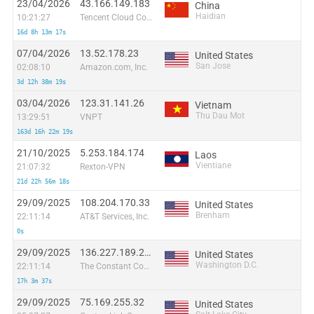
23/04/2026
43.166.149.183
China
Haidian
10:21:27
Tencent Cloud Computing (Beijing) Co
16d 8h 13m 17s
07/04/2026
13.52.178.23
United States
San Jose
02:08:10
Amazon.com, Inc.
3d 12h 38m 19s
03/04/2026
123.31.141.26
Vietnam
Thu Dau Mot
13:29:51
VNPT
163d 16h 22m 19s
21/10/2025
5.253.184.174
Laos
Vientiane
21:07:32
Rexton-VPN
21d 22h 56m 18s
29/09/2025
108.204.170.33
United States
Brenham
22:11:14
AT&T Services, Inc.
0s
29/09/2025
136.227.189.226
United States
Washington D.C.
22:11:14
The Constant Company, LLC
17h 3m 37s
29/09/2025
75.169.255.32
United States