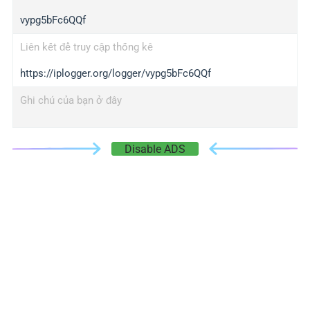
vypg5bFc6QQf
Liên kết để truy cập thống kê
https://iplogger.org/logger/vypg5bFc6QQf
Ghi chú của bạn ở đây
Disable ADS