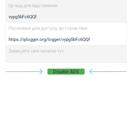
Це код для відстеження
vypg5bFc6QQf
Посилання для доступу до статистики
https://iplogger.org/logger/vypg5bFc6QQf
Записуйте свої нотатки тут
Disable ADS