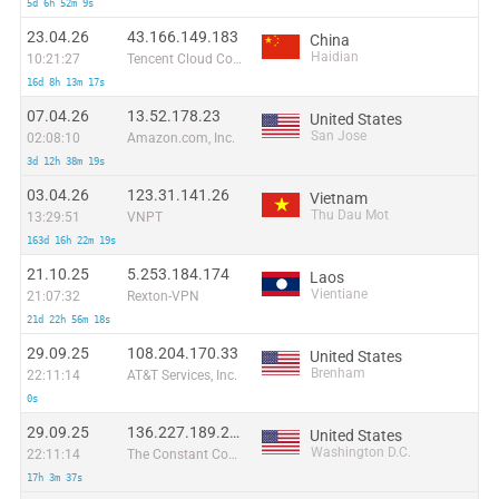
5d 6h 52m 9s
23.04.26
43.166.149.183
China
Haidian
10:21:27
Tencent Cloud Computing (Beijing) Co
16d 8h 13m 17s
07.04.26
13.52.178.23
United States
San Jose
02:08:10
Amazon.com, Inc.
3d 12h 38m 19s
03.04.26
123.31.141.26
Vietnam
Thu Dau Mot
13:29:51
VNPT
163d 16h 22m 19s
21.10.25
5.253.184.174
Laos
Vientiane
21:07:32
Rexton-VPN
21d 22h 56m 18s
29.09.25
108.204.170.33
United States
Brenham
22:11:14
AT&T Services, Inc.
0s
29.09.25
136.227.189.226
United States
Washington D.C.
22:11:14
The Constant Company, LLC
17h 3m 37s