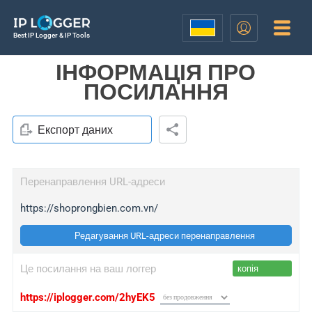
Best IP Logger & IP Tools
ІНФОРМАЦІЯ ПРО
ПОСИЛАННЯ
Експорт даних
Перенаправлення URL-адреси
https://shoprongbien.com.vn/
Редагування URL-адреси перенаправлення
Це посилання на ваш логгер
копія
https://iplogger.com/2hyEK5