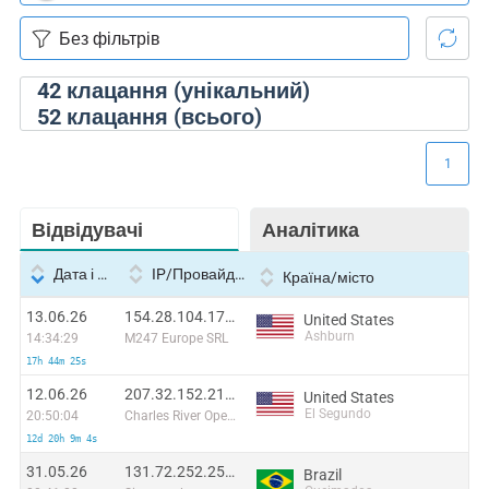
42
клацання (унікальний)
52
клацання (всього)
1
Відвідувачі
Аналітика
Дата і час
IP/Провайдер
Країна/місто
13.06.26
154.28.104.176:46496
United States
Ashburn
14:34:29
M247 Europe SRL
17h 44m 25s
12.06.26
207.32.152.213:42988
United States
El Segundo
20:50:04
Charles River Operation
12d 20h 9m 4s
31.05.26
131.72.252.252:52830
Brazil