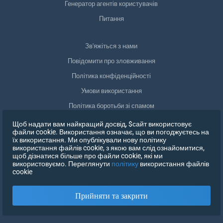
Генератор агентів користувачів
Питання
Зв'яжіться з нами
Повідомити про зловживання
Політика конфіденційності
Умови використання
Політика боротьби зі спамом
Відповідність GDPR
Щоб надати вам найкращий досвід, $сайт використовує
файли cookie. Використання означає, що ви погоджуєтесь на
Видалити мої дані
їх використання. Ми опублікували нову політику
використання файлів cookie, з якою вам слід ознайомитися,
Відкликати згоду
щоб дізнатися більше про файли cookie, які ми
використовуємо. Переглянути
політику
використання файлів
cookie
ЗАРЕЄСТРУВАТИСЯ
Прийняти та закрити
X
УВІЙДІТЬ В СИСТЕМУ