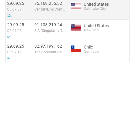
29.09.25
75.169.255.32
United States
Salt Lake City
05:07:37
CenturyLink Communications, LLC
12s
29.09.25
91.108.219.24
United States
New York
05:07:25
SIA "Singularity Telecom"
6s
29.09.25
82.97.199.162
Chile
Santiago
05:07:19
The Constant Company, LLC
0s