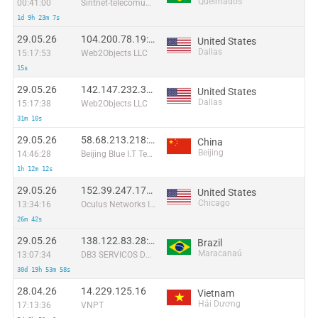
Queimados
00:41:00
Sintnet-telecomunicacoes E Informatica Ltda
1d 9h 23m 7s
29.05.26
104.200.78.19:9858
United States
Dallas
15:17:53
Web2Objects LLC
15s
29.05.26
142.147.232.32:2486
United States
Dallas
15:17:38
Web2Objects LLC
31m 10s
29.05.26
58.68.213.218:38921
China
Beijing
14:46:28
Beijing Blue I.T Technologies Co
1h 12m 12s
29.05.26
152.39.247.174:34465
United States
Chicago
13:34:16
Oculus Networks Inc
26m 42s
29.05.26
138.122.83.28:45234
Brazil
Maracanaú
13:07:34
DB3 SERVICOS DE TELECOMUNICACOES S.A
30d 19h 53m 58s
28.04.26
14.229.125.16
Vietnam
Hải Dương
17:13:36
VNPT