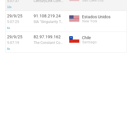
Salt Lake City
5:07:37
CenturyLink Communications, LLC
12s
29/9/25
91.108.219.24
Estados Unidos
New York
5:07:25
SIA "Singularity Telecom"
6s
29/9/25
82.97.199.162
Chile
Santiago
5:07:19
The Constant Company, LLC
0s