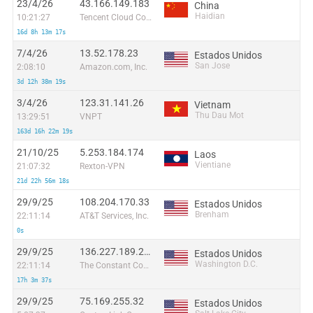
23/4/26
43.166.149.183
China
Haidian
10:21:27
Tencent Cloud Computing (Beijing) Co
16d 8h 13m 17s
7/4/26
13.52.178.23
Estados Unidos
San Jose
2:08:10
Amazon.com, Inc.
3d 12h 38m 19s
3/4/26
123.31.141.26
Vietnam
Thu Dau Mot
13:29:51
VNPT
163d 16h 22m 19s
21/10/25
5.253.184.174
Laos
Vientiane
21:07:32
Rexton-VPN
21d 22h 56m 18s
29/9/25
108.204.170.33
Estados Unidos
Brenham
22:11:14
AT&T Services, Inc.
0s
29/9/25
136.227.189.226
Estados Unidos
Washington D.C.
22:11:14
The Constant Company, LLC
17h 3m 37s
29/9/25
75.169.255.32
Estados Unidos