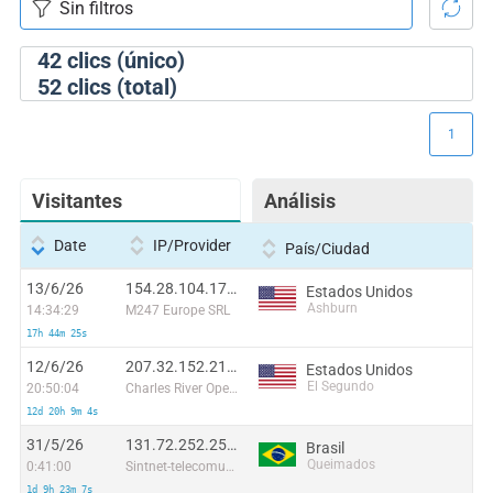
42
clics (único)
52
clics (total)
1
Visitantes
Análisis
Date
IP/Provider
País/Ciudad
13/6/26
154.28.104.176:46496
Estados Unidos
Ashburn
14:34:29
M247 Europe SRL
17h 44m 25s
12/6/26
207.32.152.213:42988
Estados Unidos
El Segundo
20:50:04
Charles River Operation
12d 20h 9m 4s
31/5/26
131.72.252.252:52830
Brasil
Queimados
0:41:00
Sintnet-telecomunicacoes E Informatica Ltda
1d 9h 23m 7s