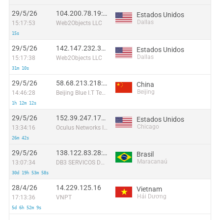
29/5/26
104.200.78.19:9858
Estados Unidos
Dallas
15:17:53
Web2Objects LLC
15s
29/5/26
142.147.232.32:2486
Estados Unidos
Dallas
15:17:38
Web2Objects LLC
31m 10s
29/5/26
58.68.213.218:38921
China
Beijing
14:46:28
Beijing Blue I.T Technologies Co
1h 12m 12s
29/5/26
152.39.247.174:34465
Estados Unidos
Chicago
13:34:16
Oculus Networks Inc
26m 42s
29/5/26
138.122.83.28:45234
Brasil
Maracanaú
13:07:34
DB3 SERVICOS DE TELECOMUNICACOES S.A
30d 19h 53m 58s
28/4/26
14.229.125.16
Vietnam
Hải Dương
17:13:36
VNPT
5d 6h 52m 9s