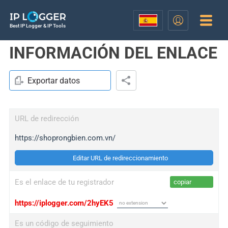
Best IP Logger & IP Tools
INFORMACIÓN DEL ENLACE
Exportar datos
URL de redirección
https://shoprongbien.com.vn/
Editar URL de redireccionamiento
Es el enlace de tu registrador
copiar
https://iplogger.com/2hyEK5
Es un código de seguimiento