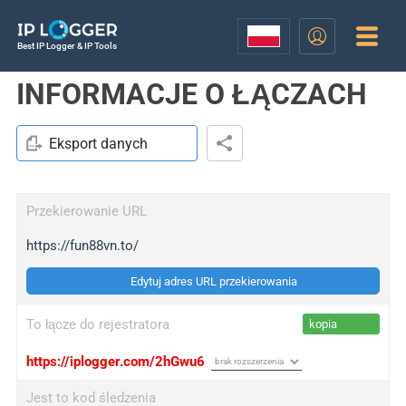
Best IP Logger & IP Tools
INFORMACJE O ŁĄCZACH
Eksport danych
Przekierowanie URL
https://fun88vn.to/
Edytuj adres URL przekierowania
To łącze do rejestratora
kopia
https://iplogger.com/2hGwu6
Jest to kod śledzenia