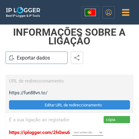
Best IP Logger & IP Tools
INFORMAÇÕES SOBRE A
LIGAÇÃO
Exportar dados
URL de redireccionamento
https://fun88vn.to/
Editar URL de redireccionamento
É a sua ligação ao registador
cópia
https://iplogger.com/2hGwu6