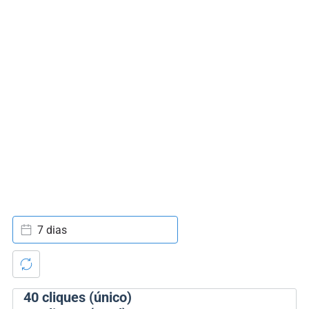
7 dias
40
cliques (único)