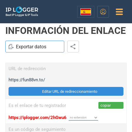
Best IP Logger & IP Tools
INFORMACIÓN DEL ENLACE
Exportar datos
URL de redirección
https://fun88vn.to/
Editar URL de redireccionamiento
Es el enlace de tu registrador
copiar
https://iplogger.com/2hGwu6
Es un código de seguimiento