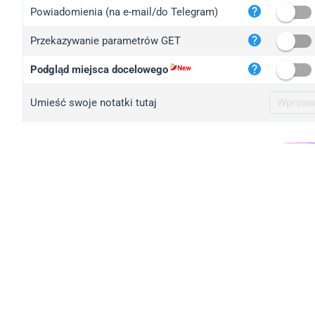
iplo
Powiadomienia (na e-mail/do Telegram)
mape
Przekazywanie parametrów GET
iplo
2no.
Podgląd miejsca docelowego
yip.
Umieść swoje notatki tutaj
iplo
iplo
iplo