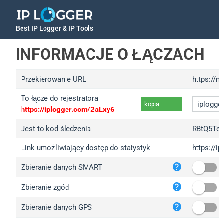
Best IP Logger & IP Tools
INFORMACJE O ŁĄCZACH
Przekierowanie URL
https:/
To łącze do rejestratora
kopia
https://iplogger.com/2aLxy6
Jest to kod śledzenia
RBtQ5T
Link umożliwiający dostęp do statystyk
https:/
iplo
Zbieranie danych SMART
wl.g
ed.t
Zbieranie zgód
bc.a
Zbieranie danych GPS