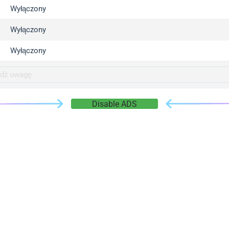
gger.com
Wyłączony
r.info
Wyłączony
gger.co
co
Wyłączony
su
gger.info
g.co
Disable ADS
gger.cn