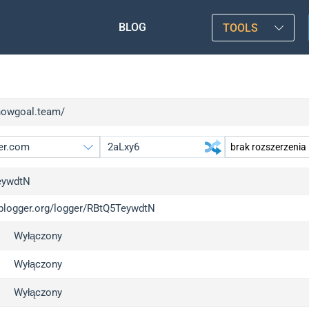
BLOG
TOOLS
/nowgoal.team/
eywdtN
/iplogger.org/logger/RBtQ5TeywdtN
gger.org
u
Wyłączony
l
u
c
u
Wyłączony
x
u
Wyłączony