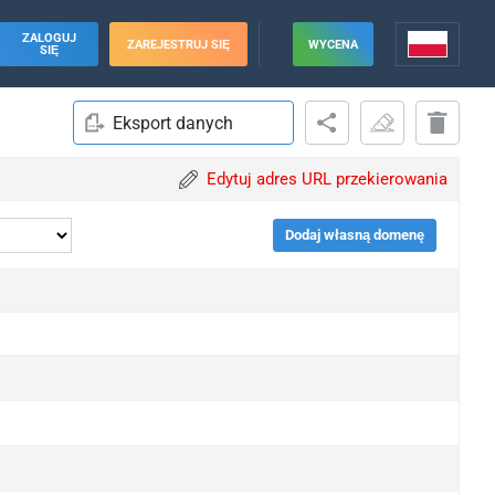
ZALOGUJ
ZAREJESTRUJ SIĘ
WYCENA
SIĘ
Eksport danych
Edytuj adres URL przekierowania
Dodaj własną domenę
pgrade
pgrade
pgrade
pgrade