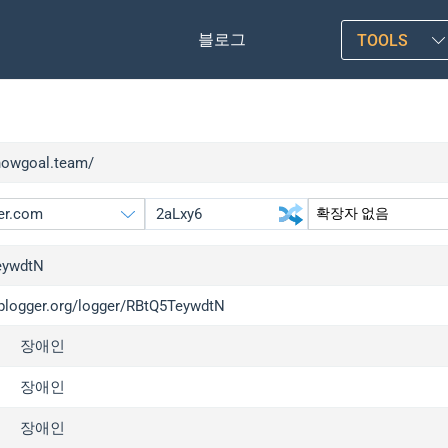
블로그
TOOLS
/nowgoal.team/
eywdtN
/iplogger.org/logger/RBtQ5TeywdtN
gger.org
upgrade
장애인
l
upgrade
c
upgrade
장애인
x
upgrade
장애인