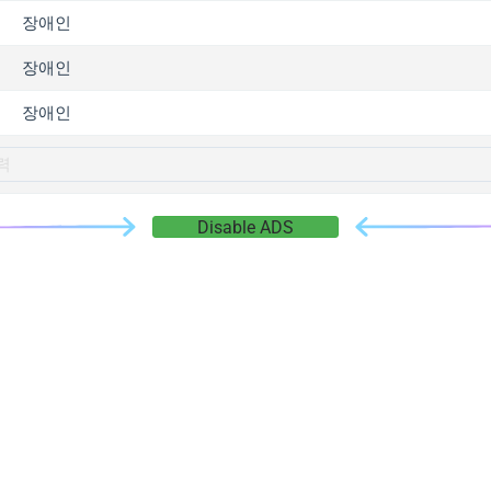
gger.com
장애인
r.info
장애인
gger.co
co
장애인
su
gger.info
g.co
Disable ADS
gger.cn