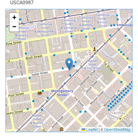
USCA0987
+
−
Leaflet
|
©
OpenStreetMap