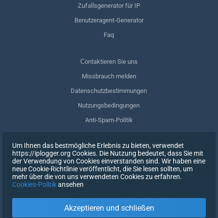
Zufallsgenerator für IP
Benutzeragent-Generator
Faq
Сontaktieren Sie uns
Missbrauch melden
Datenschutzbestimmungen
Nutzungsbedingungen
Anti-Spam-Politik
GDPR-Einhaltung
Um Ihnen das bestmögliche Erlebnis zu bieten, verwendet
Meine Daten löschen
https://iplogger.org Cookies. Die Nutzung bedeutet, dass Sie mit
der Verwendung von Cookies einverstanden sind. Wir haben eine
Zustimmung zurückziehen
neue Cookie-Richtlinie veröffentlicht, die Sie lesen sollten, um
mehr über die von uns verwendeten Cookies zu erfahren.
Cookies-Politik
ansehen
REGISTRIEREN SIE SICH
Akzeptieren und schließen
X
EINTRAGEN