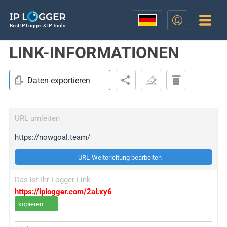
Best IP Logger & IP Tools
LINK-INFORMATIONEN
Daten exportieren
URL umleiten
https://nowgoal.team/
URL-Weiterleitung bearbeiten
Das ist Ihr Logger-Link
https://iplogger.com/2aLxy6
kopieren