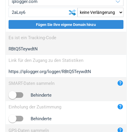
Fügen Sie Ihre eigene Domain hinzu
iplogger.org
upgrade
Es ist ein Tracking-Code
wl.gl
upgrade
RBtQ5TeywdtN
ed.tc
upgrade
bc.ax
upgrade
Link für den Zugang zu den Statistiken
https://iplogger.org/logger/RBtQ5TeywdtN
iplogger.com
maper.info
SMART-Daten sammeln
iplogger.co
Behinderte
2no.co
Einholung der Zustimmung
yip.su
iplogger.info
Behinderte
iplog.co
GPS-Daten sammeln