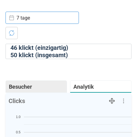
7 tage
46
klickt (einzigartig)
50
klickt (insgesamt)
Besucher
Analytik
Clicks
1.0
0.5