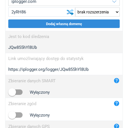
Dodaj własną domenę
iplogger.org
upgrade
Jest to kod śledzenia
wl.gl
upgrade
JQw855hYl8Ub
ed.tc
upgrade
bc.ax
upgrade
Link umożliwiający dostęp do statystyk
https://iplogger.org/logger/JQw855hYl8Ub
iplogger.com
maper.info
Zbieranie danych SMART
iplogger.co
Wyłączony
2no.co
Zbieranie zgód
yip.su
iplogger.info
Wyłączony
iplog.co
Zbieranie danych GPS