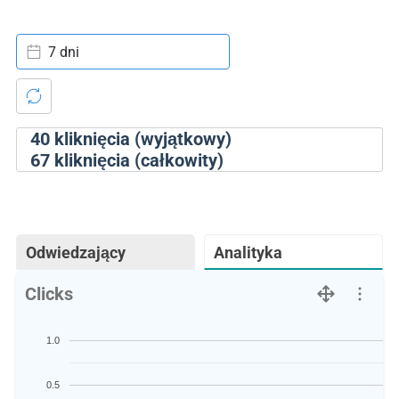
7 dni
40
kliknięcia (wyjątkowy)
67
kliknięcia (całkowity)
Odwiedzający
Analityka
Clicks
1.0
0.5