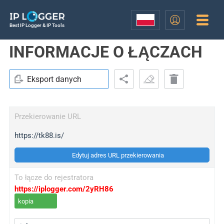
Best IP Logger & IP Tools
INFORMACJE O ŁĄCZACH
Eksport danych
Przekierowanie URL
https://tk88.is/
Edytuj adres URL przekierowania
To łącze do rejestratora
https://iplogger.com/2yRH86
kopia