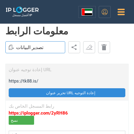
أفضل مسجل IP
معلومات الرابط
تصدير البيانات
إعادة توجيه عنوان URL
https://tk88.is/
تحرير عنوان URL إعادة التوجيه
رابط المسجل الخاص بك
https://iplogger.com/2yRH86
نسخ