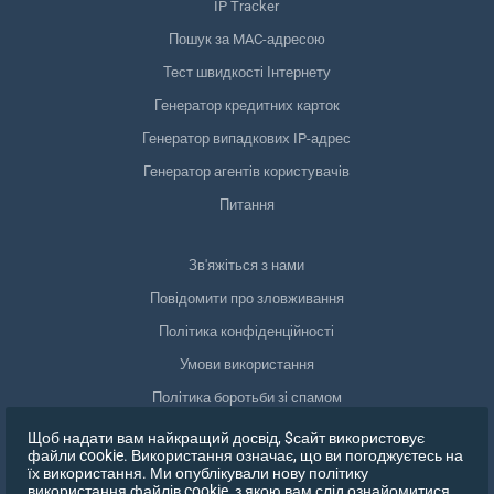
IP Tracker
Пошук за MAC-адресою
Тест швидкості Інтернету
Генератор кредитних карток
Генератор випадкових IP-адрес
Генератор агентів користувачів
Питання
Зв'яжіться з нами
Повідомити про зловживання
Політика конфіденційності
Умови використання
Політика боротьби зі спамом
Відповідність GDPR
Щоб надати вам найкращий досвід, $сайт використовує
файли cookie. Використання означає, що ви погоджуєтесь на
Видалити мої дані
їх використання. Ми опублікували нову політику
використання файлів cookie, з якою вам слід ознайомитися,