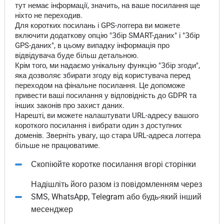
тут немає інформації, значить, на ваше посилання ще
ніхто не переходив.
Для коротких посилань і GPS-логгера ви можете
включити додаткову опцію "Збір SMART-даних" і "Збір
GPS-даних", в цьому випадку інформація про
відвідувача буде більш детальною.
Крім того, ми надаємо унікальну функцію "Збір згоди",
яка дозволяє збирати згоду від користувача перед
переходом на фінальне посилання. Це допоможе
привести ваші посилання у відповідність до GDPR та
інших законів про захист даних.
Нарешті, ви можете налаштувати URL-адресу вашого
короткого посилання і вибрати один з доступних
доменів. Зверніть увагу, що стара URL-адреса логгера
більше не працюватиме.
Скопіюйте коротке посилання вгорі сторінки
Надішліть його разом із повідомленням через
SMS, WhatsApp, Telegram або будь-який інший
месенджер