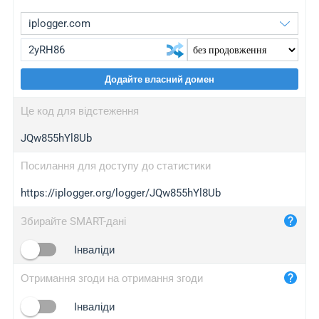
Додайте власний домен
iplogger.org
upgrade
Це код для відстеження
wl.gl
upgrade
JQw855hYl8Ub
ed.tc
upgrade
bc.ax
upgrade
Посилання для доступу до статистики
https://iplogger.org/logger/JQw855hYl8Ub
iplogger.com
maper.info
Збирайте SMART-дані
iplogger.co
Інваліди
2no.co
Отримання згоди на отримання згоди
yip.su
iplogger.info
Інваліди