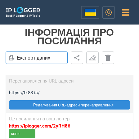
Best IP Logger & IP Tools
ІНФОРМАЦІЯ ПРО
ПОСИЛАННЯ
Експорт даних
Перенаправлення URL-адреси
https://tk88.is/
Редагування URL-адреси перенаправлення
Це посилання на ваш логгер
https://iplogger.com/2yRH86
копія