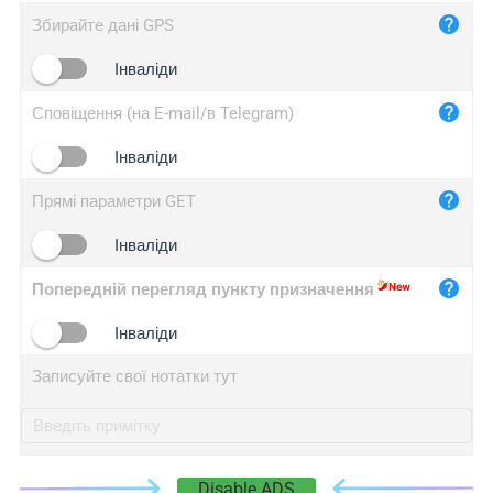
iplog.co
Збирайте дані GPS
iplogger.cn
Інваліди
Сповіщення (на E-mail/в Telegram)
Інваліди
Прямі параметри GET
Інваліди
Попередній перегляд пункту призначення
Інваліди
Записуйте свої нотатки тут
Disable ADS