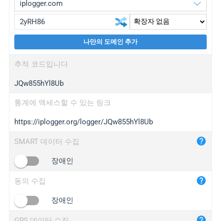
나만의 도메인 추가
iplogger.org
upgrade
추적 코드입니다
wl.gl
upgrade
JQw855hYl8Ub
ed.tc
upgrade
bc.ax
upgrade
통계에 액세스할 수 있는 링크
https://iplogger.org/logger/JQw855hYl8Ub
iplogger.com
maper.info
SMART 데이터 수집
iplogger.co
장애인
2no.co
동의 수집
yip.su
iplogger.info
장애인
iplog.co
GPS 데이터 수집