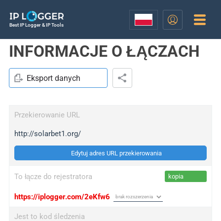
Best IP Logger & IP Tools
INFORMACJE O ŁĄCZACH
Eksport danych
Przekierowanie URL
http://solarbet1.org/
Edytuj adres URL przekierowania
To łącze do rejestratora
kopia
https://iplogger.com/2eKfw6
Jest to kod śledzenia