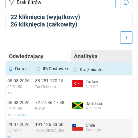
22
kliknięcia (wyjątkowy)
26
kliknięcia (całkowity)
1
Odwiedzający
Analityka
Data i godzina
IP/Dostawca
Kraj/miasto
05.08.2026
88.251.170.151:48556
Turkey
Giresun
03:51:50
TurkTelecom
11s
05.08.2026
72.27.36.17:38372
Jamaica
Kingston
03:51:39
FLOW
7d 1h 8m 22s
29.07.2026
191.126.83.50:55630
Chile
Santiago
02:43:17
TELEFÓNICA CHILE S.A.
0s