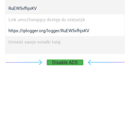
RuEW5vfhjsKV
Link umożliwiający dostęp do statystyk
https://iplogger.org/logger/RuEW5vfhjsKV
Umieść swoje notatki tutaj
Disable ADS