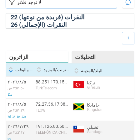
النقرات (فريدة من نوعها)
22
النقرات (الإجمالي)
26
1
التحليلات
الزائرون
بروتوكول الإنترنت/المزود
التاريخ والوقت
البلد/المدينة
88.251.170.151:48556
٥‏/٨‏/٢٠٢٦
تركيا
Giresun
TurkTelecom
٣:٥١:٥٠ ص
11s
72.27.36.17:38372
٥‏/٨‏/٢٠٢٦
جامايكا
Kingston
FLOW
٣:٥١:٣٩ ص
7d 1h 8m 22s
191.126.83.50:55630
٢٩‏/٧‏/٢٠٢٦
تشيلي
Santiago
TELEFÓNICA CHILE S.A.
٢:٤٣:١٧ ص
0s