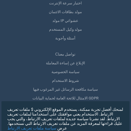
اختبار سرعة الإنترنت
مولد بطاقات الائتمان
مولد IP عشوائي
مولد وكيل المستخدم
أسئلة وأجوبة
Сتواصل معنا
الإبلاغ عن إساءة المعاملة
سياسة الخصوصية
شروط الاستخدام
سياسة مكافحة الرسائل غير المرغوب فيها
الامتثال للائحة العامة لحماية البيانات GDPR
حذف بياناتي
لمنحك أفضل تجربة ممكنة، يستخدم الموقع الإلكتروني $ ملفات تعريف
الارتباط. الاستخدام يعني موافقتك على استخدامنا لملفات تعريف
سحب الموافقة
الارتباط. لقد نشرنا سياسة جديدة لملفات تعريف الارتباط، والتي يجب
عليك قراءتها لمعرفة المزيد عن ملفات تعريف الارتباط التي نستخدمها.
عرض
سياسة ملفات تعريف الارتباط