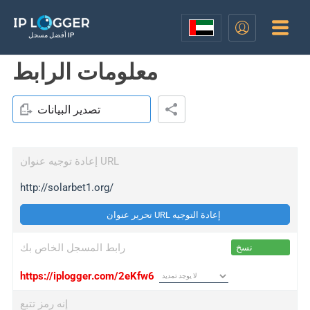
أفضل مسجل IP
معلومات الرابط
تصدير البيانات
إعادة توجيه عنوان URL
http://solarbet1.org/
تحرير عنوان URL إعادة التوجيه
رابط المسجل الخاص بك
نسخ
https://iplogger.com/2eKfw6
إنه رمز تتبع