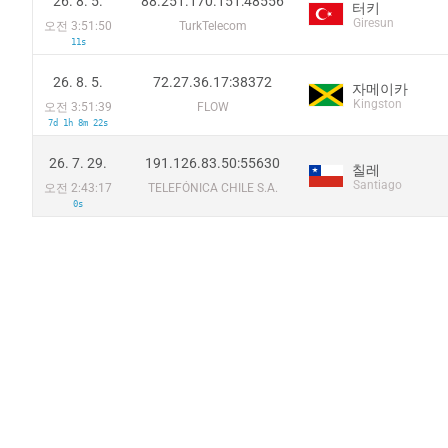
26. 8. 5.
88.251.170.151:48556
터키
Giresun
오전 3:51:50
TurkTelecom
11s
26. 8. 5.
72.27.36.17:38372
자메이카
Kingston
오전 3:51:39
FLOW
7d 1h 8m 22s
26. 7. 29.
191.126.83.50:55630
칠레
Santiago
오전 2:43:17
TELEFÓNICA CHILE S.A.
0s