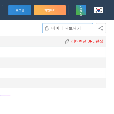
가
격
로그인
가입하기
책
정
데이터 내보내기
리디렉션 URL 편집