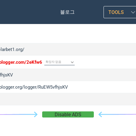
블로그
TOOLS
olarbet1.org/
/iplogger.com/2eKfw6
fhjsKV
/iplogger.org/logger/RuEW5vfhjsKV
Disable ADS