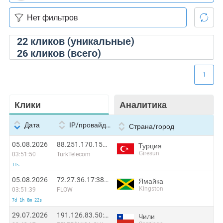
22
кликов (уникальные)
26
кликов (всего)
1
Клики
Аналитика
Дата
IP/провайдер
Страна/город
05.08.2026
88.251.170.151:48556
Турция
Giresun
03:51:50
TurkTelecom
11s
05.08.2026
72.27.36.17:38372
Ямайка
Kingston
03:51:39
FLOW
7d 1h 8m 22s
29.07.2026
191.126.83.50:55630
Чили