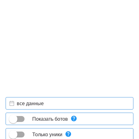
все данные
Показать ботов
Только уники