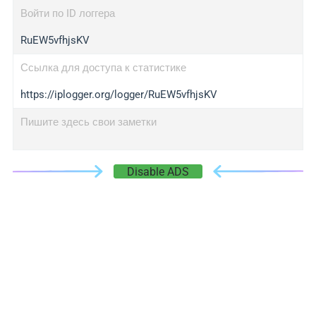
Войти по ID логгера
RuEW5vfhjsKV
Ссылка для доступа к статистике
https://iplogger.org/logger/RuEW5vfhjsKV
Пишите здесь свои заметки
Disable ADS