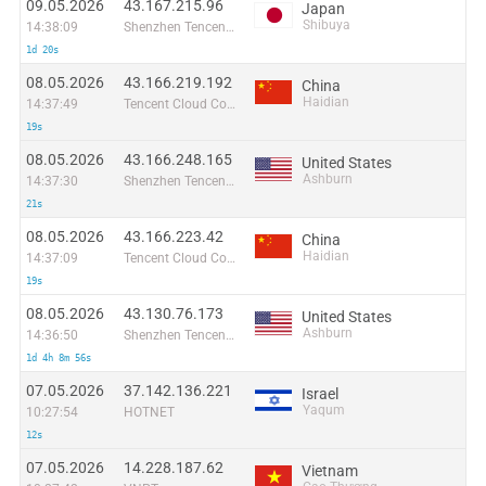
09.05.2026
43.167.215.96
Japan
Shibuya
14:38:09
Shenzhen Tencent Computer Systems Company Limited
1d 20s
08.05.2026
43.166.219.192
China
Haidian
14:37:49
Tencent Cloud Computing (Beijing) Co
19s
08.05.2026
43.166.248.165
United States
Ashburn
14:37:30
Shenzhen Tencent Computer Systems Company Limited
21s
08.05.2026
43.166.223.42
China
Haidian
14:37:09
Tencent Cloud Computing (Beijing) Co
19s
08.05.2026
43.130.76.173
United States
Ashburn
14:36:50
Shenzhen Tencent Computer Systems Company Limited
1d 4h 8m 56s
07.05.2026
37.142.136.221
Israel
Yaqum
10:27:54
HOTNET
12s
07.05.2026
14.228.187.62
Vietnam