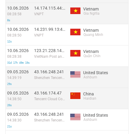
10.06.2026
14.174.115.44:44373
Vietnam
Gia Nghĩa
08:28:58
VNPT
8s
10.06.2026
14.231.99.13:42654
Vietnam
Quang Minh
08:28:50
VNPT
12s
10.06.2026
123.21.228.147:49785
Vietnam
Quận Chín
08:28:38
VietNam Post and Telecom Corporation
31d 17h 49m 19s
09.05.2026
43.166.248.241
United States
Ashburn
14:39:19
Shenzhen Tencent Computer Systems Company Limited
29s
09.05.2026
43.166.174.47
China
Haidian
14:38:50
Tencent Cloud Computing (Beijing) Co
20s
09.05.2026
43.166.248.241
United States
Ashburn
14:38:30
Shenzhen Tencent Computer Systems Company Limited
21s