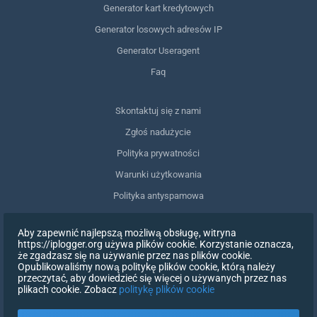
Generator kart kredytowych
Generator losowych adresów IP
Generator Useragent
Faq
Skontaktuj się z nami
Zgłoś nadużycie
Polityka prywatności
Warunki użytkowania
Polityka antyspamowa
Zgodność z RODO
Aby zapewnić najlepszą możliwą obsługę, witryna
Usuń moje dane
https://iplogger.org używa plików cookie. Korzystanie oznacza,
że zgadzasz się na używanie przez nas plików cookie.
Wycofanie zgody
Opublikowaliśmy nową politykę plików cookie, którą należy
przeczytać, aby dowiedzieć się więcej o używanych przez nas
plikach cookie. Zobacz
politykę plików cookie
ZAREJESTRUJ SIĘ