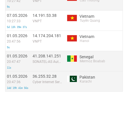
Cao Thượng
10:27:42
VNPT
9s
07.05.2026
14.191.53.38
Vietnam
Tuyên Quang
10:27:33
VNPT
5d 13h 39m 37s
01.05.2026
14.174.204.181
Vietnam
Hanoi
20:47:56
VNPT
9s
01.05.2026
41.208.141.251
Senegal
Mermoz Boabab
20:47:47
SONATEL-AS Autonomous System
11s
01.05.2026
36.255.32.28
Pakistan
Karachi
20:47:36
Cyber Internet Services Pakistan
14d 19h 41m 56s