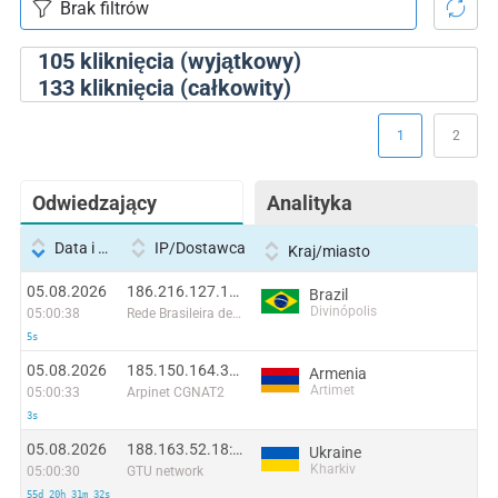
105
kliknięcia (wyjątkowy)
133
kliknięcia (całkowity)
1
2
Odwiedzający
Analityka
Data i godzina
IP/Dostawca
Kraj/miasto
05.08.2026
186.216.127.139:48884
Brazil
Divinópolis
05:00:38
Rede Brasileira de Comunicacao S/A
5s
05.08.2026
185.150.164.38:55426
Armenia
Artimet
05:00:33
Arpinet CGNAT2
3s
05.08.2026
188.163.52.18:21904
Ukraine
Kharkiv
05:00:30
GTU network
55d 20h 31m 32s