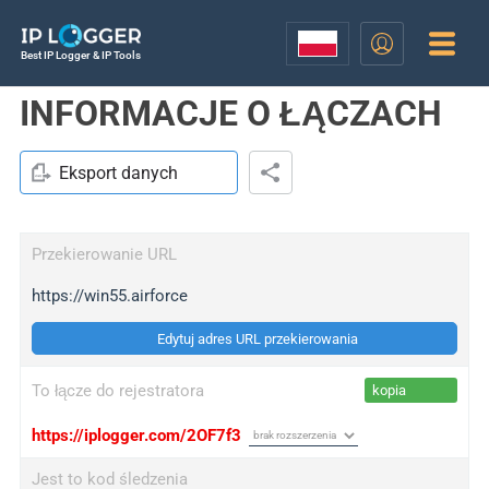
Best IP Logger & IP Tools
INFORMACJE O ŁĄCZACH
Eksport danych
Przekierowanie URL
https://win55.airforce
Edytuj adres URL przekierowania
To łącze do rejestratora
kopia
https://iplogger.com/2OF7f3
Jest to kod śledzenia