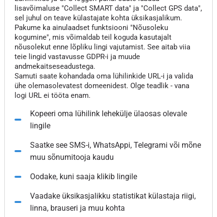
lisavõimaluse "Collect SMART data" ja "Collect GPS data",
sel juhul on teave külastajate kohta üksikasjalikum.
Pakume ka ainulaadset funktsiooni "Nõusoleku
kogumine", mis võimaldab teil koguda kasutajalt
nõusolekut enne lõpliku lingi vajutamist. See aitab viia
teie lingid vastavusse GDPR-i ja muude
andmekaitseseadustega.
Samuti saate kohandada oma lühilinkide URL-i ja valida
ühe olemasolevatest domeenidest. Olge teadlik - vana
logi URL ei tööta enam.
Kopeeri oma lühilink lehekülje ülaosas olevale
lingile
Saatke see SMS-i, WhatsAppi, Telegrami või mõne
muu sõnumitooja kaudu
Oodake, kuni saaja klikib lingile
Vaadake üksikasjalikku statistikat külastaja riigi,
linna, brauseri ja muu kohta