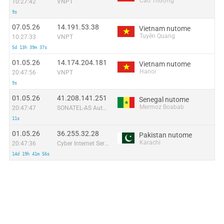
Cao Thượng
10:27:42
VNPT
9s
07.05.26
14.191.53.38
Vietnam nutome
Tuyên Quang
10:27:33
VNPT
5d 13h 39m 37s
01.05.26
14.174.204.181
Vietnam nutome
Hanoi
20:47:56
VNPT
9s
01.05.26
41.208.141.251
Senegal nutome
Mermoz Boabab
20:47:47
SONATEL-AS Autonomous System
11s
01.05.26
36.255.32.28
Pakistan nutome
Karachi
20:47:36
Cyber Internet Services Pakistan
14d 19h 41m 56s