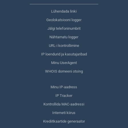
Lühendada linki
Geolokatsiooni logger
Jälgi telefoninumbrit
Nähtamatu logger
URL-i kontrollimine
IP loendurid ja kasutajaribad
Minu UserAgent
WHOIS domeeni otsing
Minu IP-aadress
IP Tracker
Kontrollida MAC-aadressi
Interneti kiirus
Krediitkaartide generaator