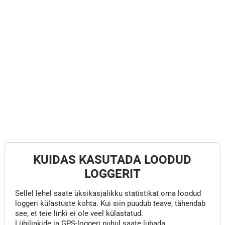
KUIDAS KASUTADA LOODUD
LOGGERIT
Sellel lehel saate üksikasjalikku statistikat oma loodud
loggeri külastuste kohta. Kui siin puudub teave, tähendab
see, et teie linki ei ole veel külastatud.
Lühilinkide ja GPS-loggeri puhul saate lubada