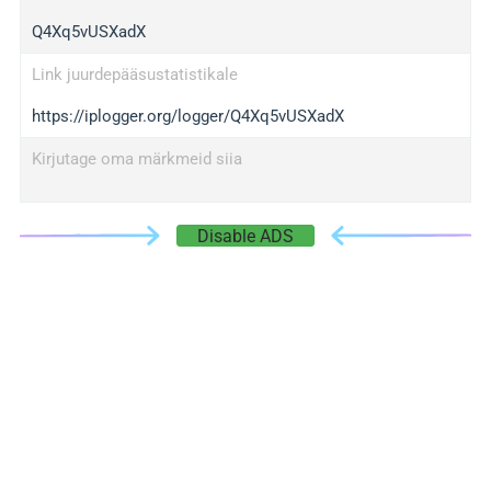
Q4Xq5vUSXadX
Link juurdepääsustatistikale
https://iplogger.org/logger/Q4Xq5vUSXadX
Kirjutage oma märkmeid siia
Disable ADS