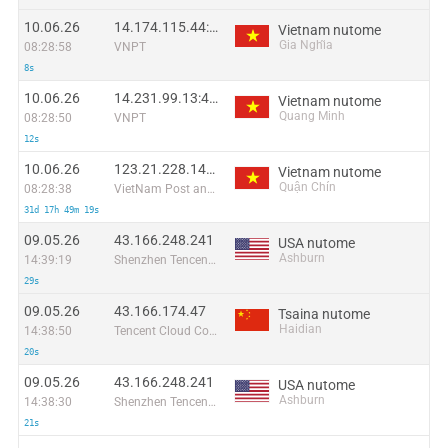
10.06.26
14.174.115.44:44373
Vietnam nutome
Gia Nghĩa
08:28:58
VNPT
8s
10.06.26
14.231.99.13:42654
Vietnam nutome
Quang Minh
08:28:50
VNPT
12s
10.06.26
123.21.228.147:49785
Vietnam nutome
Quận Chín
08:28:38
VietNam Post and Telecom Corporation
31d 17h 49m 19s
09.05.26
43.166.248.241
USA nutome
Ashburn
14:39:19
Shenzhen Tencent Computer Systems Company Limited
29s
09.05.26
43.166.174.47
Tsaina nutome
Haidian
14:38:50
Tencent Cloud Computing (Beijing) Co
20s
09.05.26
43.166.248.241
USA nutome
Ashburn
14:38:30
Shenzhen Tencent Computer Systems Company Limited
21s