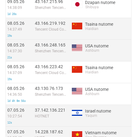
09.05.26
43.167.215.96
Dzapan nutome
Shibuya
14:38:09
Shenzhen Tencent Computer Systems Company Limited
1d 20s
08.05.26
43.166.219.192
Tsaina nutome
Haidian
14:37:49
Tencent Cloud Computing (Beijing) Co
19s
08.05.26
43.166.248.165
USA nutome
Ashburn
14:37:30
Shenzhen Tencent Computer Systems Company Limited
21s
08.05.26
43.166.223.42
Tsaina nutome
Haidian
14:37:09
Tencent Cloud Computing (Beijing) Co
19s
08.05.26
43.130.76.173
USA nutome
Ashburn
14:36:50
Shenzhen Tencent Computer Systems Company Limited
1d 4h 8m 56s
07.05.26
37.142.136.221
Israel nutome
Yaqum
10:27:54
HOTNET
12s
07.05.26
14.228.187.62
Vietnam nutome