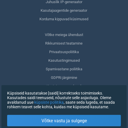
Juhuslik IP-generaator
Kasutajaagentide generaator
Korduma kippuvad küsimused
Võtke meiega ühendust
Rikkumisest teatamine
Privaatsuspoliitika
Kasutustingimused
Spamivastane poliitika
GDPRi järgimine
Kustuta oma andmed
Küpsiseid kasutatakse [saidi] korrektseks toimimiseks.
Nõusoleku tagasivõtmine
Kasutades saidi teenuseid, nõustute selle asjaoluga. Oleme
avaldanud uue
küpsiste poliitika
, saate seda lugeda, et saada
rohkem teavet selle kohta, kuidas me küpsiseid kasutame.
REGISTREERIMINE
Võtke vastu ja sulgege
X
LOGI SISSE