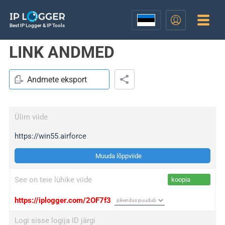
Best IP Logger & IP Tools
LINK ANDMED
Andmete eksport
Ülim viide
https://win55.airforce
Muuda lõppviide
See on teie lühike viide
koopia
https://iplogger.com/2OF7f3
Logi sisse logija ID järgi