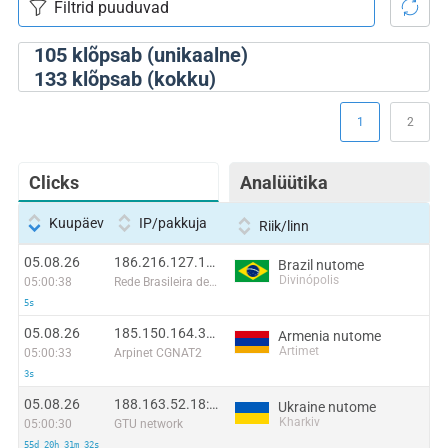
105
klõpsab (unikaalne)
133
klõpsab (kokku)
1
2
Clicks
Analüütika
Kuupäev
IP/pakkuja
Riik/linn
05.08.26
186.216.127.139:48884
Brazil nutome
Divinópolis
05:00:38
Rede Brasileira de Comunicacao S/A
5s
05.08.26
185.150.164.38:55426
Armenia nutome
Artimet
05:00:33
Arpinet CGNAT2
3s
05.08.26
188.163.52.18:21904
Ukraine nutome
Kharkiv
05:00:30
GTU network
55d 20h 31m 32s