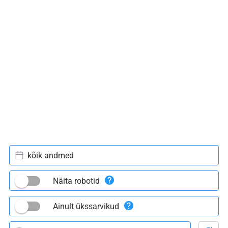
kõik andmed
Näita robotid
Ainult ükssarvikud