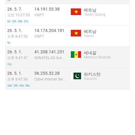
9s
26. 5. 7.
14.191.53.38
베트남
Tuyên Quang
오전 10:27:33
VNPT
5d 13h 39m 37s
26. 5. 1.
14.174.204.181
베트남
Hanoi
오후 8:47:56
VNPT
9s
26. 5. 1.
41.208.141.251
세네갈
Mermoz Boabab
오후 8:47:47
SONATEL-AS Autonomous System
11s
26. 5. 1.
36.255.32.28
파키스탄
Karachi
오후 8:47:36
Cyber Internet Services Pakistan
14d 19h 41m 56s