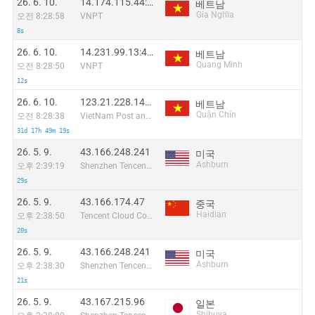
26. 6. 10.
14.174.115.44:44373
베트남
Gia Nghĩa
오전 8:28:58
VNPT
8s
26. 6. 10.
14.231.99.13:42654
베트남
Quang Minh
오전 8:28:50
VNPT
12s
26. 6. 10.
123.21.228.147:49785
베트남
Quận Chín
오전 8:28:38
VietNam Post and Telecom Corporation
31d 17h 49m 19s
26. 5. 9.
43.166.248.241
미국
Ashburn
오후 2:39:19
Shenzhen Tencent Computer Systems Company Limited
29s
26. 5. 9.
43.166.174.47
중국
Haidian
오후 2:38:50
Tencent Cloud Computing (Beijing) Co
20s
26. 5. 9.
43.166.248.241
미국
Ashburn
오후 2:38:30
Shenzhen Tencent Computer Systems Company Limited
21s
26. 5. 9.
43.167.215.96
일본
Shibuya