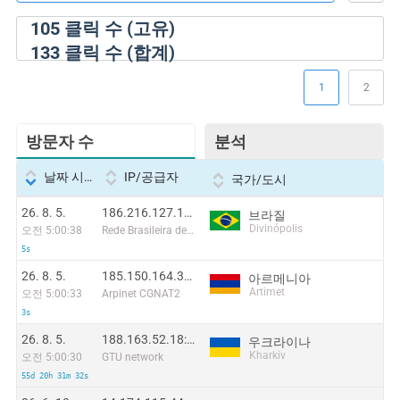
105
클릭 수 (고유)
133
클릭 수 (합계)
1
2
방문자 수
분석
날짜 시간
IP/공급자
국가/도시
26. 8. 5.
186.216.127.139:48884
브라질
Divinópolis
오전 5:00:38
Rede Brasileira de Comunicacao S/A
5s
26. 8. 5.
185.150.164.38:55426
아르메니아
Artimet
오전 5:00:33
Arpinet CGNAT2
3s
26. 8. 5.
188.163.52.18:21904
우크라이나
Kharkiv
오전 5:00:30
GTU network
55d 20h 31m 32s