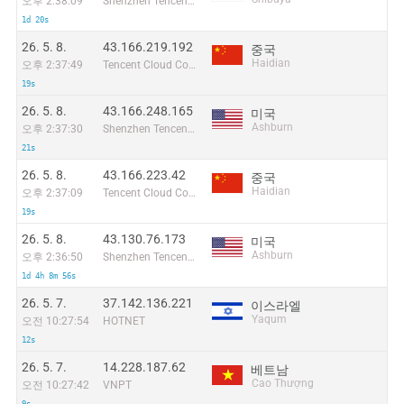
오후 2:38:09
Shenzhen Tencent Computer Systems Company Limited
1d 20s
26. 5. 8.
43.166.219.192
중국
Haidian
오후 2:37:49
Tencent Cloud Computing (Beijing) Co
19s
26. 5. 8.
43.166.248.165
미국
Ashburn
오후 2:37:30
Shenzhen Tencent Computer Systems Company Limited
21s
26. 5. 8.
43.166.223.42
중국
Haidian
오후 2:37:09
Tencent Cloud Computing (Beijing) Co
19s
26. 5. 8.
43.130.76.173
미국
Ashburn
오후 2:36:50
Shenzhen Tencent Computer Systems Company Limited
1d 4h 8m 56s
26. 5. 7.
37.142.136.221
이스라엘
Yaqum
오전 10:27:54
HOTNET
12s
26. 5. 7.
14.228.187.62
베트남
Cao Thượng
오전 10:27:42
VNPT