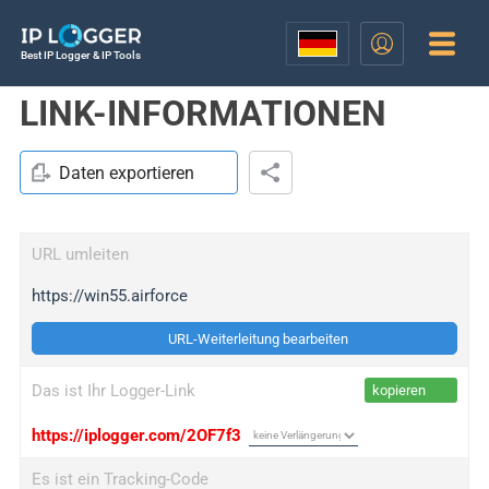
Best IP Logger & IP Tools
LINK-INFORMATIONEN
Daten exportieren
URL umleiten
https://win55.airforce
URL-Weiterleitung bearbeiten
Das ist Ihr Logger-Link
kopieren
https://iplogger.com/2OF7f3
Es ist ein Tracking-Code