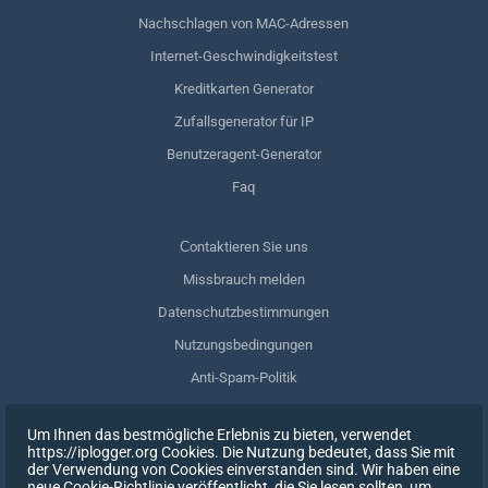
Nachschlagen von MAC-Adressen
Internet-Geschwindigkeitstest
Kreditkarten Generator
Zufallsgenerator für IP
Benutzeragent-Generator
Faq
Сontaktieren Sie uns
Missbrauch melden
Datenschutzbestimmungen
Nutzungsbedingungen
Anti-Spam-Politik
GDPR-Einhaltung
Um Ihnen das bestmögliche Erlebnis zu bieten, verwendet
Meine Daten löschen
https://iplogger.org Cookies. Die Nutzung bedeutet, dass Sie mit
der Verwendung von Cookies einverstanden sind. Wir haben eine
Zustimmung zurückziehen
neue Cookie-Richtlinie veröffentlicht, die Sie lesen sollten, um