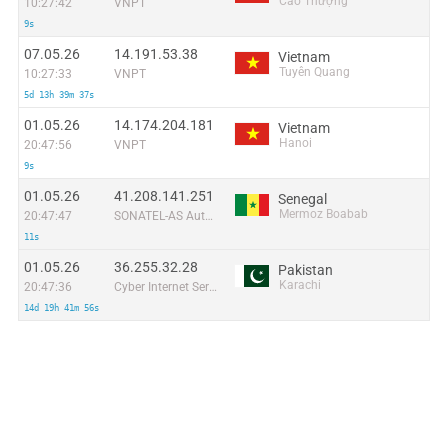
Cao Thượng
10:27:42
VNPT
9s
07.05.26
14.191.53.38
Vietnam
Tuyên Quang
10:27:33
VNPT
5d 13h 39m 37s
01.05.26
14.174.204.181
Vietnam
Hanoi
20:47:56
VNPT
9s
01.05.26
41.208.141.251
Senegal
Mermoz Boabab
20:47:47
SONATEL-AS Autonomous System
11s
01.05.26
36.255.32.28
Pakistan
Karachi
20:47:36
Cyber Internet Services Pakistan
14d 19h 41m 56s