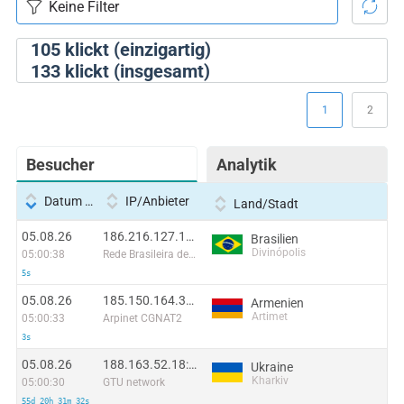
105
klickt (einzigartig)
133
klickt (insgesamt)
1
2
Besucher
Analytik
Datum und Uhrzeit
IP/Anbieter
Land/Stadt
05.08.26
186.216.127.139:48884
Brasilien
Divinópolis
05:00:38
Rede Brasileira de Comunicacao S/A
5s
05.08.26
185.150.164.38:55426
Armenien
Artimet
05:00:33
Arpinet CGNAT2
3s
05.08.26
188.163.52.18:21904
Ukraine
Kharkiv
05:00:30
GTU network
55d 20h 31m 32s