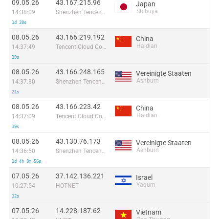
09.05.26
43.167.215.96
Japan
Shibuya
14:38:09
Shenzhen Tencent Computer Systems Company Limited
1d 20s
08.05.26
43.166.219.192
China
Haidian
14:37:49
Tencent Cloud Computing (Beijing) Co
19s
08.05.26
43.166.248.165
Vereinigte Staaten
Ashburn
14:37:30
Shenzhen Tencent Computer Systems Company Limited
21s
08.05.26
43.166.223.42
China
Haidian
14:37:09
Tencent Cloud Computing (Beijing) Co
19s
08.05.26
43.130.76.173
Vereinigte Staaten
Ashburn
14:36:50
Shenzhen Tencent Computer Systems Company Limited
1d 4h 8m 56s
07.05.26
37.142.136.221
Israel
Yaqum
10:27:54
HOTNET
12s
07.05.26
14.228.187.62
Vietnam