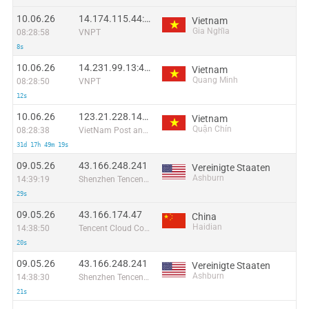
10.06.26
14.174.115.44:44373
Vietnam
Gia Nghĩa
08:28:58
VNPT
8s
10.06.26
14.231.99.13:42654
Vietnam
Quang Minh
08:28:50
VNPT
12s
10.06.26
123.21.228.147:49785
Vietnam
Quận Chín
08:28:38
VietNam Post and Telecom Corporation
31d 17h 49m 19s
09.05.26
43.166.248.241
Vereinigte Staaten
Ashburn
14:39:19
Shenzhen Tencent Computer Systems Company Limited
29s
09.05.26
43.166.174.47
China
Haidian
14:38:50
Tencent Cloud Computing (Beijing) Co
20s
09.05.26
43.166.248.241
Vereinigte Staaten
Ashburn
14:38:30
Shenzhen Tencent Computer Systems Company Limited
21s