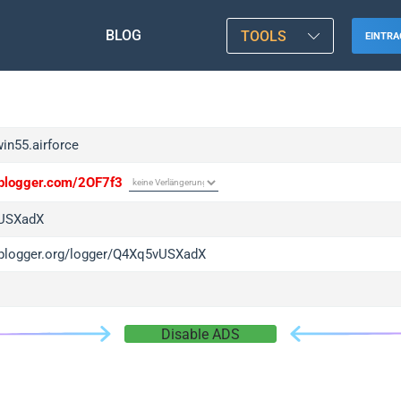
BLOG
TOOLS
EINTRA
win55.airforce
/iplogger.com/2OF7f3
USXadX
/iplogger.org/logger/Q4Xq5vUSXadX
Disable ADS