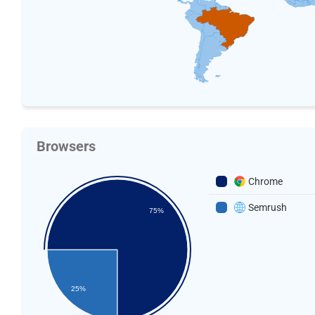
Browsers
Chrome
Semrush
75%
25%