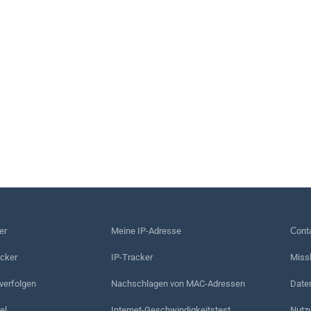
er
Meine IP-Adresse
Сonta
acker
IP-Tracker
Miss
erfolgen
Nachschlagen von MAC-Adressen
Date
el
Internet-Geschwindigkeitstest
Nutz