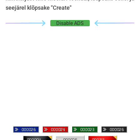
seejärel klõpsake "Create"
Disable ADS