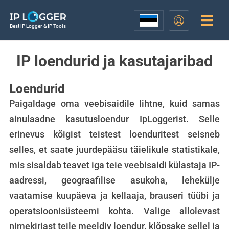
Best IP Logger & IP Tools
IP loendurid ja kasutajaribad
Loendurid
Paigaldage oma veebisaidile lihtne, kuid samas
ainulaadne kasutusloendur IpLoggerist. Selle
erinevus kõigist teistest loenduritest seisneb
selles, et saate juurdepääsu täielikule statistikale,
mis sisaldab teavet iga teie veebisaidi külastaja IP-
aadressi, geograafilise asukoha, lehekülje
vaatamise kuupäeva ja kellaaja, brauseri tüübi ja
operatsioonisüsteemi kohta. Valige allolevast
nimekirjast teile meeldiv loendur, klõpsake sellel ja