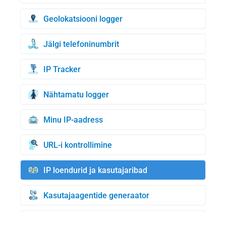
Geolokatsiooni logger
Jälgi telefoninumbrit
IP Tracker
Nähtamatu logger
Minu IP-aadress
URL-i kontrollimine
IP loendurid ja kasutajaribad
Kasutajaagentide generaator
Krediitkaartide generaator