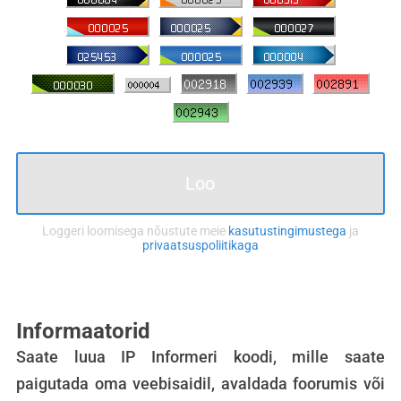
Loo
Loggeri loomisega nõustute meie
kasutustingimustega
ja
privaatsuspoliitikaga
Informaatorid
Saate luua IP Informeri koodi, mille saate
paigutada oma veebisaidil, avaldada foorumis või