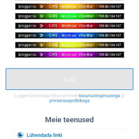
Loo
Loggeri loomisega nõustute meie
kasutustingimustega
ja
privaatsuspoliitikaga
Lühendada linki