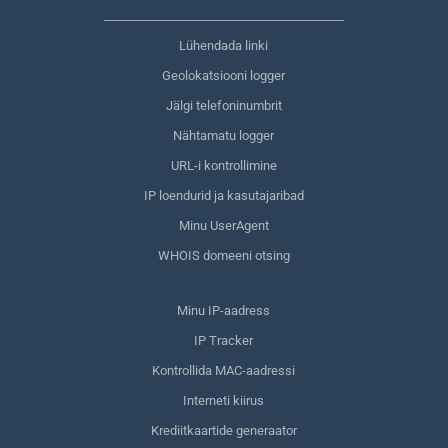
Lühendada linki
Geolokatsiooni logger
Jälgi telefoninumbrit
Nähtamatu logger
URL-i kontrollimine
IP loendurid ja kasutajaribad
Minu UserAgent
WHOIS domeeni otsing
Minu IP-aadress
IP Tracker
Kontrollida MAC-aadressi
Interneti kiirus
Krediitkaartide generaator