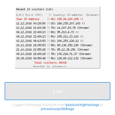
Loo
Loggeri loomisega nõustute meie
kasutustingimustega
ja
privaatsuspoliitikaga