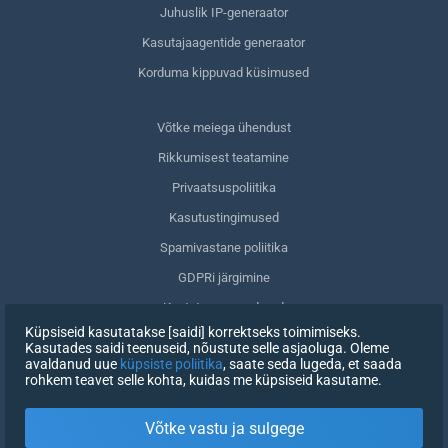
Juhuslik IP-generaator
Kasutajaagentide generaator
Korduma kippuvad küsimused
Võtke meiega ühendust
Rikkumisest teatamine
Privaatsuspoliitika
Kasutustingimused
Spamivastane poliitika
GDPRi järgimine
Kustuta oma andmed
Küpsiseid kasutatakse [saidi] korrektseks toimimiseks.
Nõusoleku tagasivõtmine
Kasutades saidi teenuseid, nõustute selle asjaoluga. Oleme
avaldanud uue
küpsiste poliitika
, saate seda lugeda, et saada
rohkem teavet selle kohta, kuidas me küpsiseid kasutame.
REGISTREERIMINE
Võtke vastu ja sulgege
X