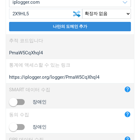
나만의 도메인 추가
iplogger.org
upgrade
추적 코드입니다
wl.gl
upgrade
PmaW5CqXhql4
ed.tc
upgrade
bc.ax
upgrade
통계에 액세스할 수 있는 링크
https://iplogger.org/logger/PmaW5CqXhql4
iplogger.com
maper.info
SMART 데이터 수집
iplogger.co
장애인
2no.co
동의 수집
yip.su
iplogger.info
장애인
iplog.co
GPS 데이터 수집