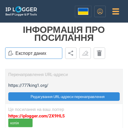
Best IP Logger & IP Tools
ІНФОРМАЦІЯ ПРО
ПОСИЛАННЯ
Експорт даних
Перенаправлення URL-адреси
https://777king1.org/
Редагування URL-адреси перенаправлення
Це посилання на ваш логгер
https://iplogger.com/2X9HL5
копія