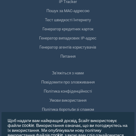
IP Tracker
Пошук за MAC-адресою
Тест швидкості Інтернету
Генератор кредитних карток
Генератор випадкових IP-адрес
Генератор агентів користувачів
Питання
Зв'яжіться з нами
Повідомити про зловживання
Політика конфіденційності
Умови використання
Політика боротьби зі спамом
Відповідність GDPR
Щоб надати вам найкращий досвід, $сайт використовує
файли cookie. Використання означає, що ви погоджуєтесь на
Видалити мої дані
їх використання. Ми опублікували нову політику
використання файлів cookie, з якою вам слід ознайомитися,