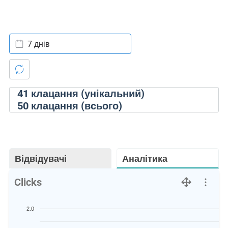
7 днів
41
клацання (унікальний)
50
клацання (всього)
Відвідувачі
Аналітика
Clicks
2.0