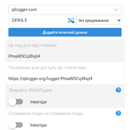
Додайте власний домен
iplogger.org
upgrade
Це код для відстеження
wl.gl
upgrade
PmaW5CqXhql4
ed.tc
upgrade
bc.ax
upgrade
Посилання для доступу до статистики
https://iplogger.org/logger/PmaW5CqXhql4
iplogger.com
maper.info
Збирайте SMART-дані
iplogger.co
Інваліди
2no.co
Отримання згоди на отримання згоди
yip.su
iplogger.info
Інваліди