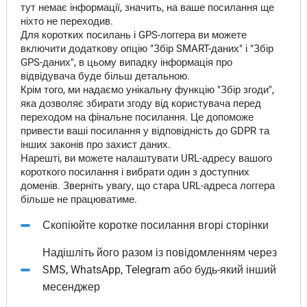
тут немає інформації, значить, на ваше посилання ще
ніхто не переходив.
Для коротких посилань і GPS-логгера ви можете
включити додаткову опцію "Збір SMART-даних" і "Збір
GPS-даних", в цьому випадку інформація про
відвідувача буде більш детальною.
Крім того, ми надаємо унікальну функцію "Збір згоди",
яка дозволяє збирати згоду від користувача перед
переходом на фінальне посилання. Це допоможе
привести ваші посилання у відповідність до GDPR та
інших законів про захист даних.
Нарешті, ви можете налаштувати URL-адресу вашого
короткого посилання і вибрати один з доступних
доменів. Зверніть увагу, що стара URL-адреса логгера
більше не працюватиме.
Скопіюйте коротке посилання вгорі сторінки
Надішліть його разом із повідомленням через
SMS, WhatsApp, Telegram або будь-який інший
месенджер