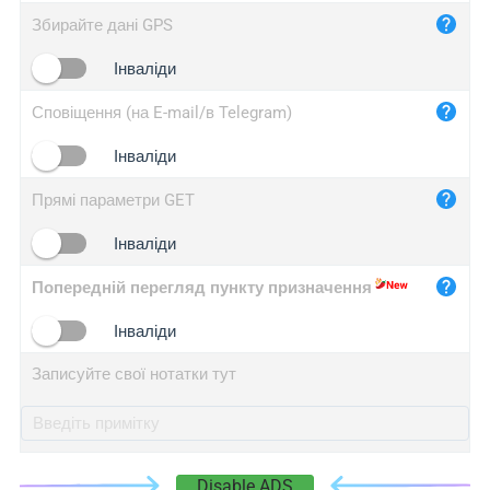
iplog.co
Збирайте дані GPS
iplogger.cn
Інваліди
Сповіщення (на E-mail/в Telegram)
Інваліди
Прямі параметри GET
Інваліди
Попередній перегляд пункту призначення
Інваліди
Записуйте свої нотатки тут
Disable ADS