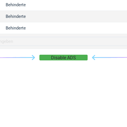
gger.com
Behinderte
r.info
Behinderte
gger.co
co
Behinderte
su
gger.info
g.co
Disable ADS
gger.cn