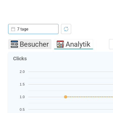
7 tage
Besucher
Analytik
Clicks
2.0
1.5
1.0
0.5