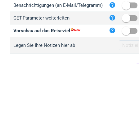
iplo
Benachrichtigungen (an E-Mail/Telegramm)
mape
GET-Parameter weiterleiten
iplo
2no.
Vorschau auf das Reiseziel
yip.
Legen Sie Ihre Notizen hier ab
iplo
iplo
iplo