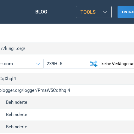
BLOG
TOOLS
EINTRA
777king1.org/
qXhql4
/iplogger.org/logger/PmaW5CqXhql4
gger.org
Behinderte
l
c
Behinderte
x
Behinderte