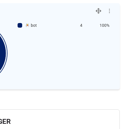
bot
4
100%
GER