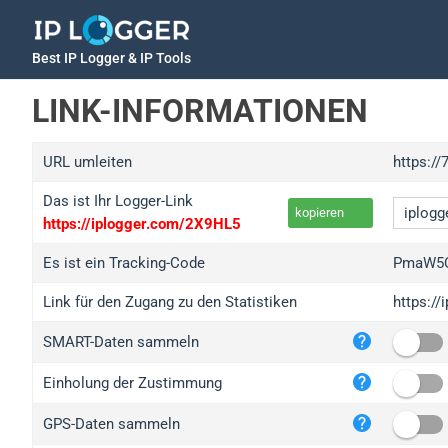
Best IP Logger & IP Tools
LINK-INFORMATIONEN
URL umleiten
https://
Das ist Ihr Logger-Link
kopieren
https://iplogger.com/2X9HL5
Es ist ein Tracking-Code
PmaW5C
Link für den Zugang zu den Statistiken
https:/
iplo
SMART-Daten sammeln
wl.g
ed.t
Einholung der Zustimmung
bc.a
GPS-Daten sammeln