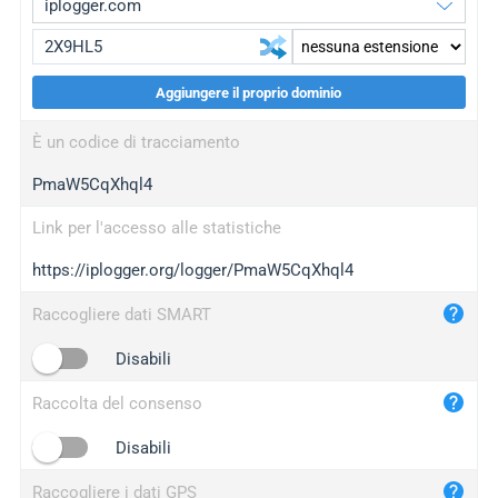
Aggiungere il proprio dominio
iplogger.org
upgrade
È un codice di tracciamento
wl.gl
upgrade
PmaW5CqXhql4
ed.tc
upgrade
bc.ax
upgrade
Link per l'accesso alle statistiche
https://iplogger.org/logger/PmaW5CqXhql4
iplogger.com
maper.info
Raccogliere dati SMART
iplogger.co
Disabili
2no.co
Raccolta del consenso
yip.su
iplogger.info
Disabili
iplog.co
Raccogliere i dati GPS