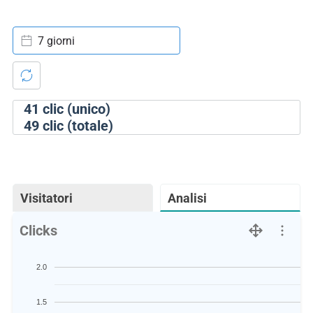
7 giorni
41
clic (unico)
49
clic (totale)
Visitatori
Analisi
Clicks
2.0
1.5