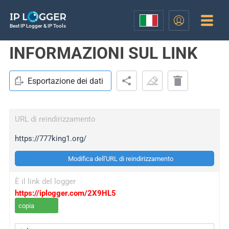
Best IP Logger & IP Tools
INFORMAZIONI SUL LINK
Esportazione dei dati
URL di reindirizzamento
https://777king1.org/
Modifica dell'URL di reindirizzamento
È il link del logger
https://iplogger.com/2X9HL5
copia