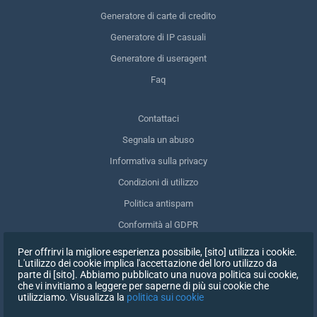
Generatore di carte di credito
Generatore di IP casuali
Generatore di useragent
Faq
Contattaci
Segnala un abuso
Informativa sulla privacy
Condizioni di utilizzo
Politica antispam
Conformità al GDPR
Cancellare i miei dati
Per offrirvi la migliore esperienza possibile, [sito] utilizza i cookie.
L'utilizzo dei cookie implica l'accettazione del loro utilizzo da
Ritirare il consenso
parte di [sito]. Abbiamo pubblicato una nuova politica sui cookie,
che vi invitiamo a leggere per saperne di più sui cookie che
utilizziamo. Visualizza la
politica sui cookie
ISCRIVITI