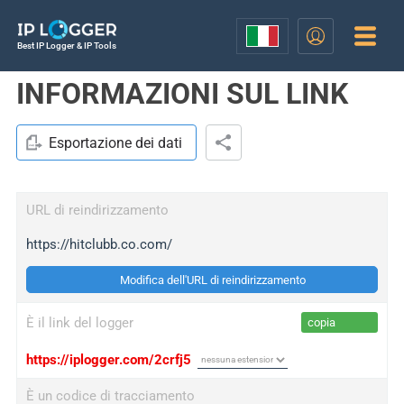
Best IP Logger & IP Tools
INFORMAZIONI SUL LINK
Esportazione dei dati
URL di reindirizzamento
https://hitclubb.co.com/
Modifica dell'URL di reindirizzamento
È il link del logger
copia
https://iplogger.com/2crfj5
È un codice di tracciamento