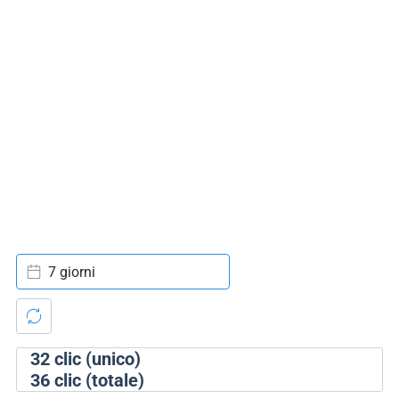
7 giorni
32
clic (unico)
36
clic (totale)