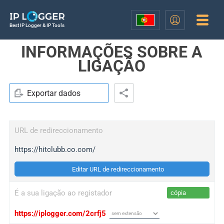
Best IP Logger & IP Tools
INFORMAÇÕES SOBRE A
LIGAÇÃO
Exportar dados
URL de redireccionamento
https://hitclubb.co.com/
Editar URL de redireccionamento
É a sua ligação ao registador
cópia
https://iplogger.com/2crfj5