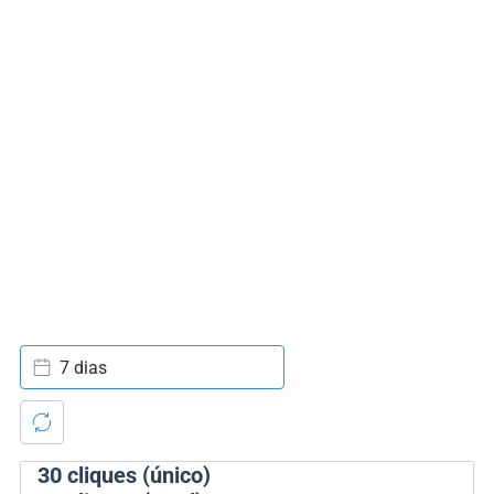
7 dias
30
cliques (único)