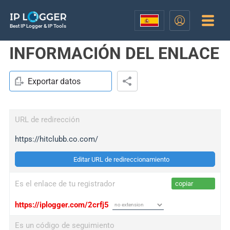
Best IP Logger & IP Tools
INFORMACIÓN DEL ENLACE
Exportar datos
URL de redirección
https://hitclubb.co.com/
Editar URL de redireccionamiento
Es el enlace de tu registrador
copiar
https://iplogger.com/2crfj5
Es un código de seguimiento