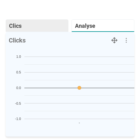
Clics
Analyse
Clicks
1.0
0.5
0.0
-0.5
-1.0
-