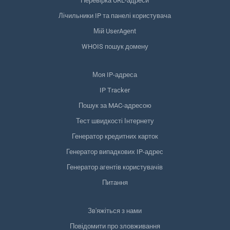
Перевірка URL-адреси
Лічильники IP та панелі користувача
Мій UserAgent
WHOIS пошук домену
Моя IP-адреса
IP Tracker
Пошук за MAC-адресою
Тест швидкості Інтернету
Генератор кредитних карток
Генератор випадкових IP-адрес
Генератор агентів користувачів
Питання
Зв'яжіться з нами
Повідомити про зловживання