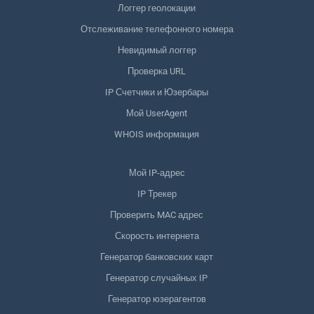
Логгер геолокации
Отслеживание телефонного номера
Невидимый логгер
Проверка URL
IP Счетчики и Юзербары
Мой UserAgent
WHOIS информация
Мой IP-адрес
IP Трекер
Проверить MAC адрес
Скорость интернета
Генератор банковских карт
Генератор случайных IP
Генератор юзерагентов