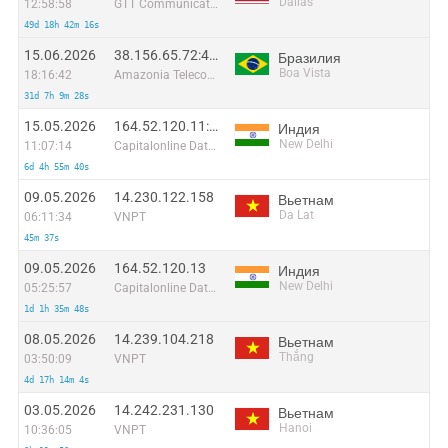
Dallas
12:58:58
GTT Communications Inc.
49d 18h 42m 16s
15.06.2026
38.156.65.72:45274
Бразилия
Boa Vista
18:16:42
Amazonia Telecomunicacoes Ltda
31d 7h 9m 28s
15.05.2026
164.52.120.11:48783
Индия
New Delhi
11:07:14
Capitalonline Data Service (HK) Co
6d 4h 55m 40s
09.05.2026
14.230.122.158
Вьетнам
Da Lat
06:11:34
VNPT
45m 37s
09.05.2026
164.52.120.13
Индия
New Delhi
05:25:57
Capitalonline Data Service (HK) Co
1d 1h 35m 48s
08.05.2026
14.239.104.218
Вьетнам
Thắng
03:50:09
VNPT
4d 17h 14m 4s
03.05.2026
14.242.231.130
Вьетнам
Hanoi
10:36:05
VNPT