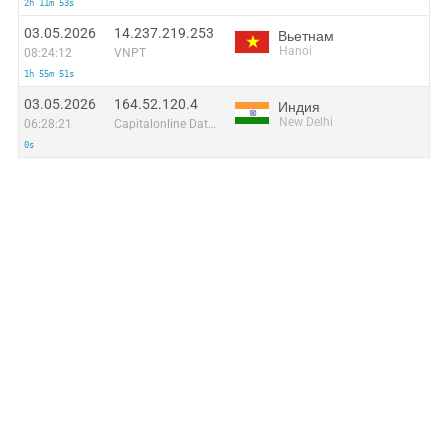
2h 11m 53s
03.05.2026
14.237.219.253
Вьетнам
Hanoi
08:24:12
VNPT
1h 55m 51s
03.05.2026
164.52.120.4
Индия
New Delhi
06:28:21
Capitalonline Data Service (HK) Co
0s