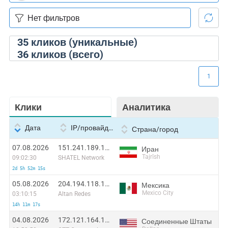
35
кликов (уникальные)
36
кликов (всего)
1
Клики
Аналитика
Дата
IP/провайдер
Страна/город
07.08.2026
151.241.189.121:38028
Иран
Tajrīsh
09:02:30
SHATEL Network
2d 5h 52m 15s
05.08.2026
204.194.118.164:20833
Мексика
Mexico City
03:10:15
Altan Redes
14h 11m 17s
04.08.2026
172.121.164.113:56852
Соединенные Штаты