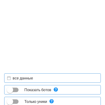
все данные
Показать ботов
Только уники