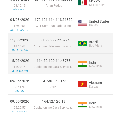
Mexico
Mexico City
03:10:15
Altan Redes
14h 11m 17s
04/08/2026
172.121.164.113:56852
United States
Dallas
12:58:58
GTT Communications Inc.
49d 18h 42m 16s
15/06/2026
38.156.65.72:45274
Brazil
Boa Vista
18:16:42
Amazonia Telecomunicacoes Ltda
31d 7h 9m 28s
15/05/2026
164.52.120.11:48783
India
New Delhi
11:07:14
Capitalonline Data Service (HK) Co
6d 4h 55m 40s
09/05/2026
14.230.122.158
Vietnam
Da Lat
06:11:34
VNPT
45m 37s
09/05/2026
164.52.120.13
India
New Delhi
05:25:57
Capitalonline Data Service (HK) Co
1d 1h 35m 48s