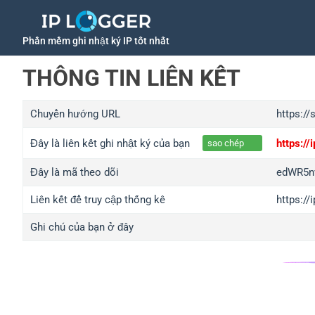
Phần mềm ghi nhật ký IP tốt nhất
THÔNG TIN LIÊN KẾT
Chuyển hướng URL
https://
Đây là liên kết ghi nhật ký của bạn
https:/
sao chép
Đây là mã theo dõi
edWR5n
Liên kết để truy cập thống kê
https:/
Ghi chú của bạn ở đây