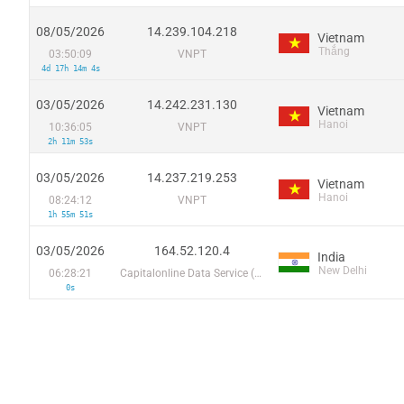
08/05/2026
14.239.104.218
Vietnam
Thắng
03:50:09
VNPT
4d 17h 14m 4s
03/05/2026
14.242.231.130
Vietnam
Hanoi
10:36:05
VNPT
2h 11m 53s
03/05/2026
14.237.219.253
Vietnam
Hanoi
08:24:12
VNPT
1h 55m 51s
03/05/2026
164.52.120.4
India
New Delhi
06:28:21
Capitalonline Data Service (HK) Co
0s