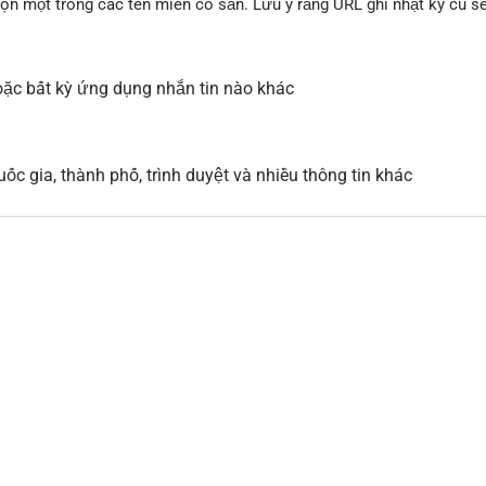
họn một trong các tên miền có sẵn. Lưu ý rằng URL ghi nhật ký cũ 
ặc bất kỳ ứng dụng nhắn tin nào khác
ốc gia, thành phố, trình duyệt và nhiều thông tin khác