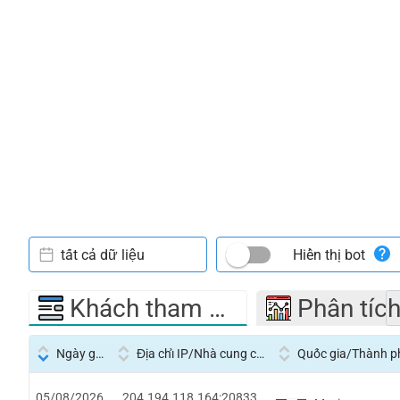
tất cả dữ liệu
Hiển thị bot
Khách tham quan
Phân tíc
Ngày giờ
Địa chỉ IP/Nhà cung cấp dịch vụ
Quốc gia/Thành p
05/08/2026
204.194.118.164:20833