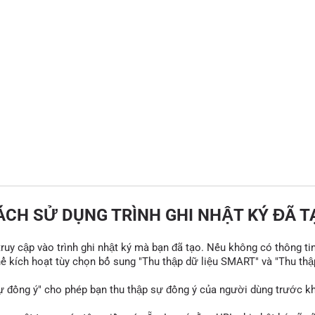
ÁCH SỬ DỤNG TRÌNH GHI NHẬT KÝ ĐÃ T
 truy cập vào trình ghi nhật ký mà bạn đã tạo. Nếu không có thông ti
thể kích hoạt tùy chọn bổ sung "Thu thập dữ liệu SMART" và "Thu thậ
ự đồng ý" cho phép bạn thu thập sự đồng ý của người dùng trước khi