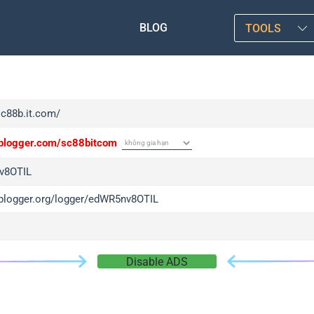
BLOG
TOOLS
sc88b.it.com/
/iplogger.com/sc88bitcom
v8OTIL
/iplogger.org/logger/edWR5nv8OTIL
Disable ADS